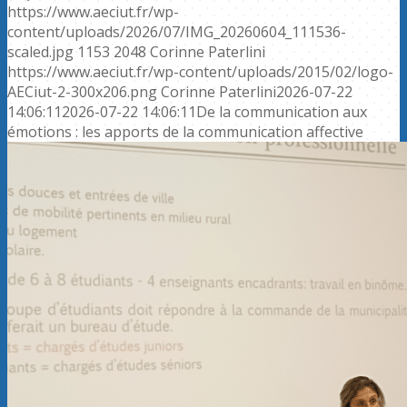
https://www.aeciut.fr/wp-
content/uploads/2026/07/IMG_20260604_111536-
scaled.jpg
1153
2048
Corinne Paterlini
https://www.aeciut.fr/wp-content/uploads/2015/02/logo-
AECiut-2-300x206.png
Corinne Paterlini
2026-07-22
14:06:11
2026-07-22 14:06:11
De la communication aux
émotions : les apports de la communication affective