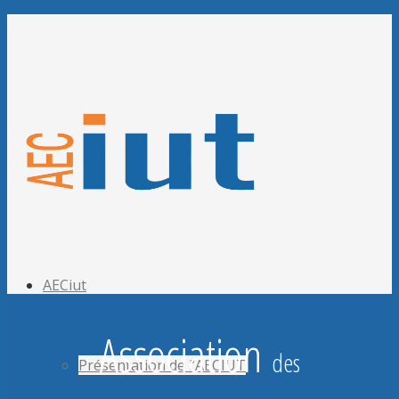
Adhérer à l’AECiut
Se connecter
Editer mes informations
Mot de passe perdu ?
AECiut
A
ssociation
des
Présentation de l’AECIUT