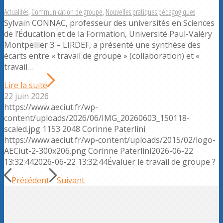
Actualités
,
Communication de groupe
,
Nouvelles pratiques pédagogiques
Sylvain CONNAC, professeur des universités en Sciences
de l’Éducation et de la Formation, Université Paul-Valéry
Montpellier 3 – LIRDEF, a présenté une synthèse des
écarts entre « travail de groupe » (collaboration) et «
travail…
Lire la suite
22 juin 2026
https://www.aeciut.fr/wp-
content/uploads/2026/06/IMG_20260603_150118-
scaled.jpg
1153
2048
Corinne Paterlini
https://www.aeciut.fr/wp-content/uploads/2015/02/logo-
AECiut-2-300x206.png
Corinne Paterlini
2026-06-22
13:32:44
2026-06-22 13:32:44
Évaluer le travail de groupe ?
Précédent
Suivant