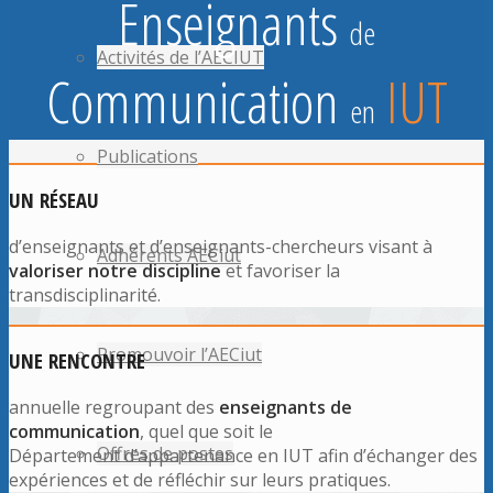
E
nseignants
de
Activités de l’AECIUT
C
ommunication
IUT
en
Publications
UN RÉSEAU
d’enseignants et d’enseignants-chercheurs visant à
Adhérents AECiut
valoriser notre discipline
et favoriser la
transdisciplinarité.
Promouvoir l’AECiut
UNE RENCONTRE
annuelle regroupant des
enseignants de
communication
, quel que soit le
Offres de postes
Département d’appartenance en IUT afin d’échanger des
expériences et de réfléchir sur leurs pratiques.