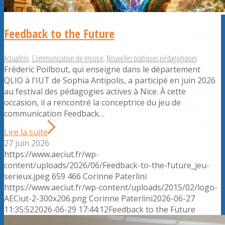
Feedback to the Future
Actualités
,
Communication de groupe
,
Nouvelles pratiques pédagogiques
Fréderic Poilbout, qui enseigne dans le département
QLIO à l'IUT de Sophia Antipolis, a participé en juin 2026
au festival des pédagogies actives à Nice. À cette
occasion, il a rencontré la conceptrice du jeu de
communication Feedback…
Lire la suite
27 juin 2026
https://www.aeciut.fr/wp-
content/uploads/2026/06/Feedback-to-the-future_jeu-
serieux.jpeg
659
466
Corinne Paterlini
https://www.aeciut.fr/wp-content/uploads/2015/02/logo-
AECiut-2-300x206.png
Corinne Paterlini
2026-06-27
11:35:52
2026-06-29 17:44:12
Feedback to the Future