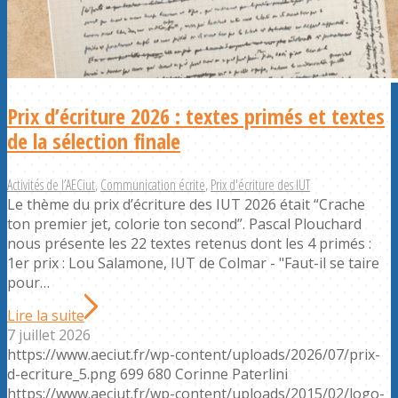
Prix d’écriture 2026 : textes primés et textes
de la sélection finale
Activités de l’AECiut
,
Communication écrite
,
Prix d'écriture des IUT
Le thème du prix d’écriture des IUT 2026 était “Crache
ton premier jet, colorie ton second”. Pascal Plouchard
nous présente les 22 textes retenus dont les 4 primés :
1er prix : Lou Salamone, IUT de Colmar - "Faut-il se taire
pour…
Lire la suite
7 juillet 2026
https://www.aeciut.fr/wp-content/uploads/2026/07/prix-
d-ecriture_5.png
699
680
Corinne Paterlini
https://www.aeciut.fr/wp-content/uploads/2015/02/logo-