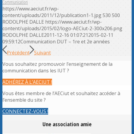
Communication
https://www.aeciut.fr/wp-
content/uploads/2011/12/publication1-1.jpg
530
500
RODOLPHE DALLE
https://www.aeciut.fr/wp-
content/uploads/2015/02/logo-AECiut-2-300x206.png
RODOLPHE DALLE
2011-12-16 01:07:21
2015-02-11
09:59:12
Communication DUT – 1re et 2e années
Précédent
Suivant
Vous souhaitez promouvoir l’enseignement de la
communication dans les IUT ?
ADHÉREZ À L’AECIUT !
Vous êtes membre de l’AECiut et souhaitez accéder à
l’ensemble du site ?
CONNECTEZ-VOUS !
Une association amie