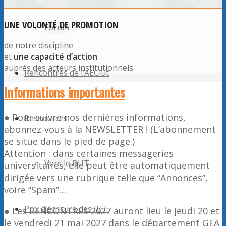
UNE VOLONTÉ DE PROMOTION
Forum
de notre discipline
et
une capacité d’action
auprès des acteurs institutionnels.
Rencontres de l’AECiut
Informations importantes
● Pour suivre nos dernières informations,
Ressources
abonnez-vous à la NEWSLETTER ! (L’abonnement
se situe dans le pied de page.)
Attention : dans certaines messageries
Vers le BUT
universitaires, elle peut être automatiquement
dirigée vers une rubrique telle que “Annonces”,
voire “Spam”…
Prix d’écriture des IUT
● Les RENCONTRES 2027 auront lieu le jeudi 20 et
le vendredi 21 mai 2027 dans le département GEA