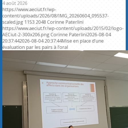
4 août 2026
https://www.aeciut.fr/wp-
content/uploads/2026/08/IMG_20260604_095537-
scaled.jpg
1153
2048
Corinne Paterlini
https://www.aeciut.fr/wp-content/uploads/2015/02/logo-
AECiut-2-300x206.png
Corinne Paterlini
2026-08-04
20:37:44
2026-08-04 20:37:44
Mise en place d’une
évaluation par les pairs à l’oral