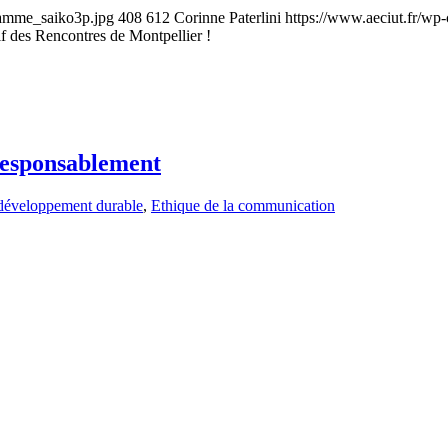
ramme_saiko3p.jpg
408
612
Corinne Paterlini
https://www.aeciut.fr/w
f des Rencontres de Montpellier !
esponsablement
développement durable
,
Ethique de la communication