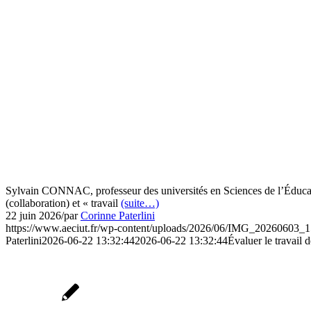
Sylvain CONNAC, professeur des universités en Sciences de l’Éducatio
(collaboration) et « travail
(suite…)
22 juin 2026
/
par
Corinne Paterlini
https://www.aeciut.fr/wp-content/uploads/2026/06/IMG_20260603_1
Paterlini
2026-06-22 13:32:44
2026-06-22 13:32:44
Évaluer le travail 