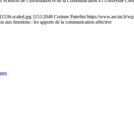
Sciences de l’Information et de la Communication à l’Université Cler
11536-scaled.jpg
1153
2048
Corinne Paterlini
https://www.aeciut.fr/w
n aux émotions : les apports de la communication affective
ques