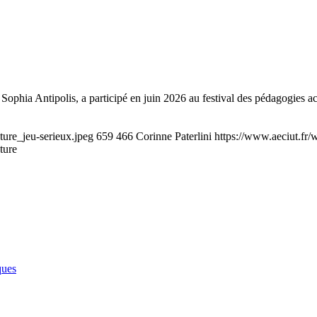
phia Antipolis, a participé en juin 2026 au festival des pédagogies acti
ture_jeu-serieux.jpeg
659
466
Corinne Paterlini
https://www.aeciut.fr
ture
ques