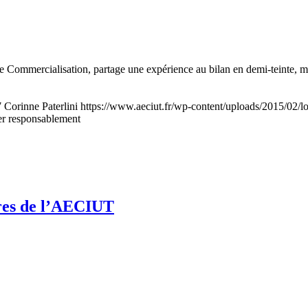
 Commercialisation, partage une expérience au bilan en demi-teinte, ma
7
Corinne Paterlini
https://www.aeciut.fr/wp-content/uploads/2015/02
r responsablement
tres de l’AECIUT