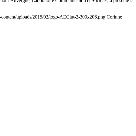
mont-Auvergne, Laboratoire Communication et Sociétés, a présenté la
p-content/uploads/2015/02/logo-AECiut-2-300x206.png
Corinne