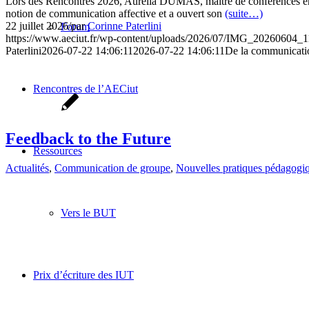
Lors des Rencontres 2026, Aurélia DUMAS, maitre de conférences en 
notion de communication affective et a ouvert son
(suite…)
22 juillet 2026
/
par
Corinne Paterlini
Forum
https://www.aeciut.fr/wp-content/uploads/2026/07/IMG_20260604_1
Paterlini
2026-07-22 14:06:11
2026-07-22 14:06:11
De la communicatio
Rencontres de l’AECiut
Feedback to the Future
Ressources
Actualités
,
Communication de groupe
,
Nouvelles pratiques pédagogi
Vers le BUT
Prix d’écriture des IUT