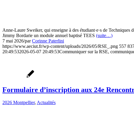
Anne-Laure Sweiker, qui enseigne à des étudiant·e·s de Techniques de
Jimmy Bordarie un module annuel baptisé TEES
(suite…)
7 mai 2026
/
par
Corinne Paterlini
https://www.aeciut.fr/wp-content/uploads/2026/05/RSE_.png
557
83
20:49:53
2026-05-07 20:49:53
Communiquer sur la RSE, communique
Formulaire d’inscription aux 24e Rencon
2026 Montpellier
,
Actualités