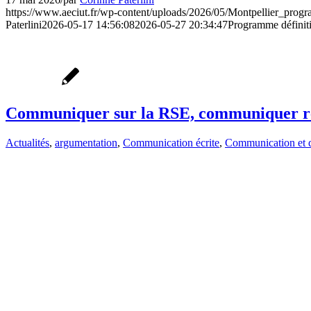
https://www.aeciut.fr/wp-content/uploads/2026/05/Montpellier_prog
Paterlini
2026-05-17 14:56:08
2026-05-27 20:34:47
Programme définiti
Communiquer sur la RSE, communiquer r
Actualités
,
argumentation
,
Communication écrite
,
Communication et 