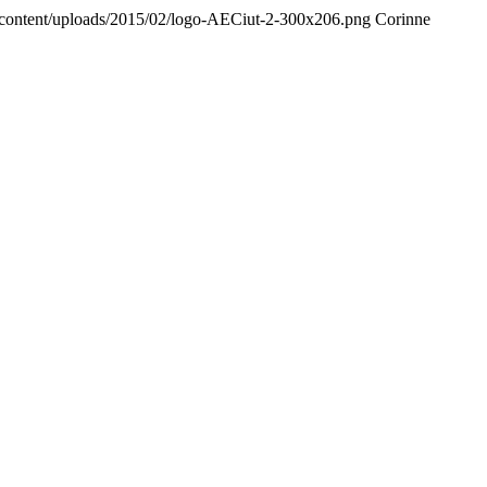
p-content/uploads/2015/02/logo-AECiut-2-300x206.png
Corinne