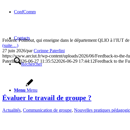
ConfComm
Contacts
Fréderic Poilbout, qui enseigne dans le département QLIO à l’IUT de So
(suite…)
27 juin 2026
/
par
Corinne Paterlini
https://www.aeciut.fr/wp-content/uploads/2026/06/Feedback-to-the-fu
Paterlini
2026-06-27 11:35:52
2026-06-29 17:44:12
Feedback to the Fu
Rechercher
Menu
Menu
Évaluer le travail de groupe ?
Actualités
,
Communication de groupe
,
Nouvelles pratiques pédagogi