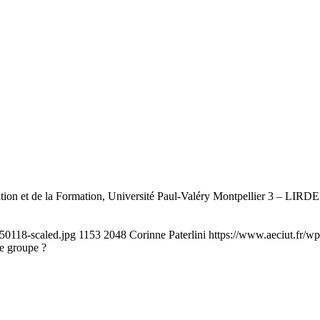
n et de la Formation, Université Paul-Valéry Montpellier 3 – LIRDEF, 
50118-scaled.jpg
1153
2048
Corinne Paterlini
https://www.aeciut.fr/
de groupe ?