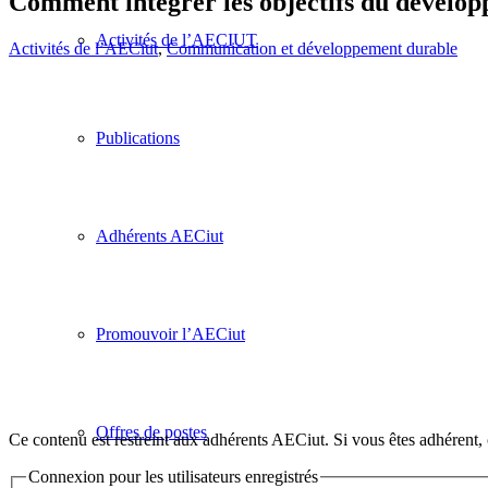
Comment intégrer les objectifs du dévelo
Activités de l’AECIUT
Activités de l’AECiut
,
Communication et développement durable
Publications
Adhérents AECiut
Promouvoir l’AECiut
Offres de postes
Ce contenu est restreint aux adhérents AECiut. Si vous êtes adhérent,
Connexion pour les utilisateurs enregistrés