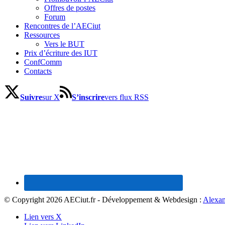
Offres de postes
Forum
Rencontres de l’AECiut
Ressources
Vers le BUT
Prix d’écriture des IUT
ConfComm
Contacts
Suivre
sur X
S’inscrire
vers flux RSS
© Copyright 2026 AECiut.fr - Développement & Webdesign :
Alexan
Lien vers X