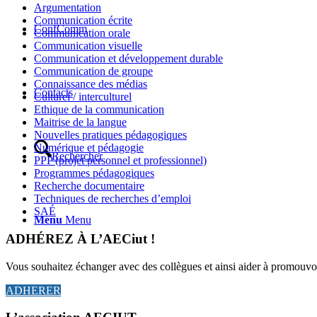
Argumentation
Communication écrite
ConfComm
Communication orale
Communication visuelle
Communication et développement durable
Communication de groupe
Connaissance des médias
Contacts
Culturel / interculturel
Ethique de la communication
Maitrise de la langue
Nouvelles pratiques pédagogiques
Numérique et pédagogie
Rechercher
PPP (projet personnel et professionnel)
Programmes pédagogiques
Recherche documentaire
Techniques de recherches d’emploi
SAÉ
Menu
Menu
ADHÉREZ À L’AECiut !
Vous souhaitez échanger avec des collègues et ainsi aider à promouvo
ADHERER