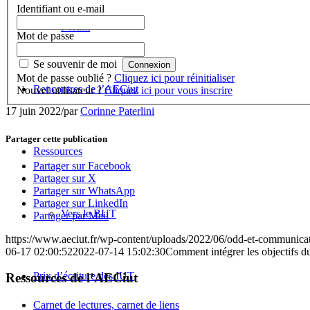
Identifiant ou e-mail
Forum
Mot de passe
Se souvenir de moi
Mot de passe oublié ?
Cliquez ici pour réinitialiser
Rencontres de l’AECiut
Nouvel utilisateur ?
Cliquez ici pour vous inscrire
17 juin 2022
/
par
Corinne Paterlini
Partager cette publication
Ressources
Partager sur Facebook
Partager sur X
Partager sur WhatsApp
Partager sur LinkedIn
Vers le BUT
Partager par Mail
https://www.aeciut.fr/wp-content/uploads/2022/06/odd-et-communica
06-17 02:00:52
2022-07-14 15:02:30
Comment intégrer les objectifs 
Prix d’écriture des IUT
Ressources de l’AECiut
Carnet de lectures, carnet de liens