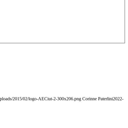
/uploads/2015/02/logo-AECiut-2-300x206.png
Corinne Paterlini
2022-