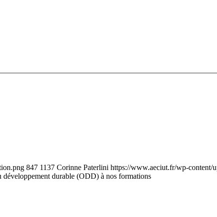
tion.png
847
1137
Corinne Paterlini
https://www.aeciut.fr/wp-content
du développement durable (ODD) à nos formations