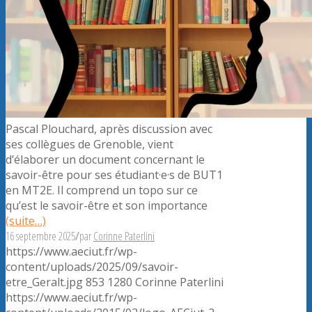
Pascal Plouchard, après discussion avec
ses collègues de Grenoble, vient
d’élaborer un document concernant le
savoir-être pour ses étudiant·e·s de BUT1
en MT2E. Il comprend un topo sur ce
qu’est le savoir-être et son importance
(suite…)
16 septembre 2025
/
par
Corinne Paterlini
https://www.aeciut.fr/wp-
content/uploads/2025/09/savoir-
etre_Geralt.jpg
853
1280
Corinne Paterlini
https://www.aeciut.fr/wp-