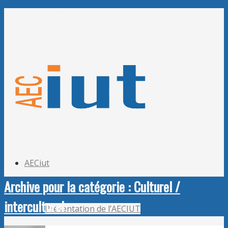
Adhérer à l’AECiut
Se connecter
Editer mes informations
Mot de passe perdu ?
AECiut
Archive pour la catégorie : Culturel /
interculturel
Présentation de l’AECIUT