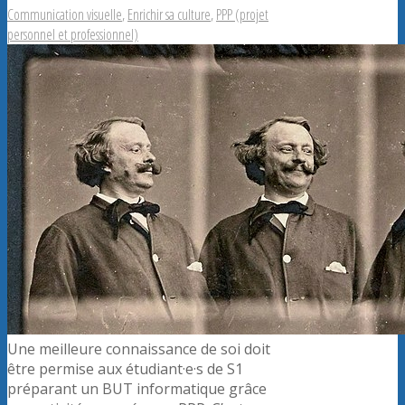
Communication visuelle
,
Enrichir sa culture
,
PPP (projet
personnel et professionnel)
Une meilleure connaissance de soi doit
être permise aux étudiant·e·s de S1
préparant un BUT informatique grâce