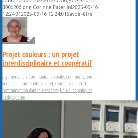
content/uploads/2015/02/logo-AECiut-2-
300x206.png
Corinne Paterlini
2025-09-16
12:24:01
2025-09-16 12:24:01
Savoir-être
Projet couleurs : un projet
interdisciplinaire et coopératif
argumentation
,
Communication orale
,
Communication
visuelle
,
Culturel / interculturel
,
Enrichir sa culture
,
La
communication dans tous ses états
,
Nouvelles pratiques
pédagogiques