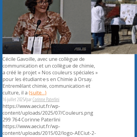
Cécile Gavoille, avec une collègue de
communication et un collègue de chimie,
a créé le projet « Nos couleurs spéciales »
pour les étudiant·e·s en Chimie à Orsay.
Entremêlant chimie, communication et
culture, il a
(suite…)
16 juillet 2025
/
par
Corinne Paterlini
https://www.aeciut.fr/wp-
content/uploads/2025/07/Couleurs.png
299
764
Corinne Paterlini
https://www.aeciut.fr/wp-
content/uploads/2015/02/logo-AECiut-2-