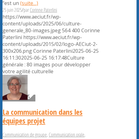
“est un
(suite…)
25 juin 2025
/
par
Corinne Paterlini
https://www.aeciut.fr/wp-
content/uploads/2025/06/culture-
generale_80-images.jpeg
564
400
Corinne
Paterlini
https://www.aeciut.fr/wp-
content/uploads/2015/02/logo-AECiut-2-
300x206.png
Corinne Paterlini
2025-06-25
16:11:30
2025-06-25 16:17:48
Culture
générale : 80 images pour développer
votre agilité culturelle
La communication dans les
équipes projet
Communication de groupe
,
Communication orale
,