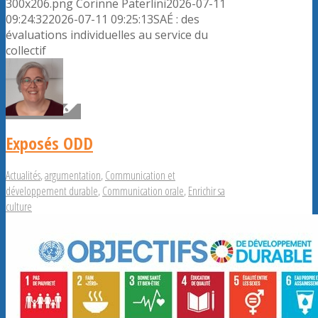
300x206.png
Corinne Paterlini
2026-07-11
09:24:32
2026-07-11 09:25:13
SAÉ : des
évaluations individuelles au service du
collectif
Exposés ODD
Actualités
,
argumentation
,
Communication et
développement durable
,
Communication orale
,
Enrichir sa
culture