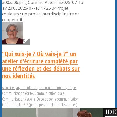
300x206.png
Corinne Paterlini
2025-07-16
17:23:05
2025-07-16 17:25:04
Projet
couleurs : un projet interdisciplinaire et
coopératif
“Qui suis-je ? Où vais-je ?” un
atelier d’écriture complété par
une réflexion et des débats sur
nos identités
Actualités
,
argumentation
,
Communication de groupe
,
Communication écrite
,
Communication orale
,
Communication visuelle
,
Développer la communication
interculturelle
,
PPP (projet personnel et professionnel)