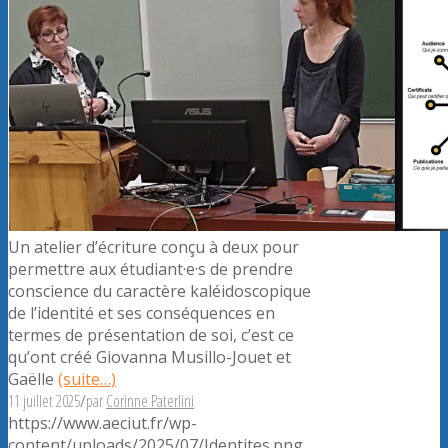
Un atelier d’écriture conçu à deux pour
permettre aux étudiant·e·s de prendre
conscience du caractère kaléidoscopique
de l’identité et ses conséquences en
termes de présentation de soi, c’est ce
qu’ont créé Giovanna Musillo-Jouet et
Gaëlle
(suite…)
11 juillet 2025
/
par
Corinne Paterlini
https://www.aeciut.fr/wp-
content/uploads/2025/07/Identites.png