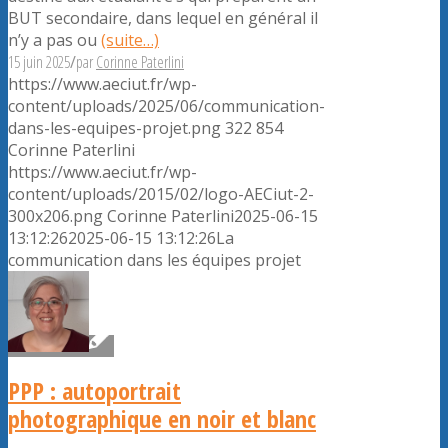
BUT secondaire, dans lequel en général il
n’y a pas ou
(suite…)
15 juin 2025
/
par
Corinne Paterlini
https://www.aeciut.fr/wp-
content/uploads/2025/06/communication-
dans-les-equipes-projet.png
322
854
Corinne Paterlini
https://www.aeciut.fr/wp-
content/uploads/2015/02/logo-AECiut-2-
300x206.png
Corinne Paterlini
2025-06-15
13:12:26
2025-06-15 13:12:26
La
communication dans les équipes projet
PPP : autoportrait
photographique en noir et blanc