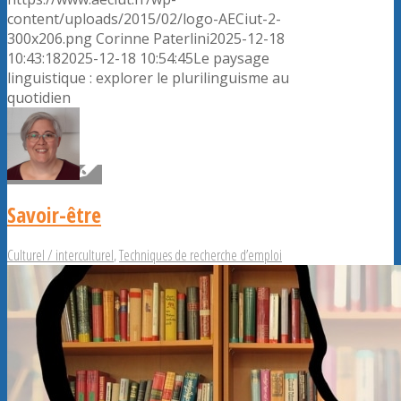
content/uploads/2015/02/logo-AECiut-2-
300x206.png
Corinne Paterlini
2025-12-18
10:43:18
2025-12-18 10:54:45
Le paysage
linguistique : explorer le plurilinguisme au
quotidien
Savoir-être
Culturel / interculturel
,
Techniques de recherche d’emploi