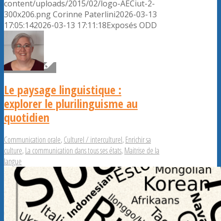
content/uploads/2015/02/logo-AECiut-2-
300x206.png
Corinne Paterlini
2026-03-13
17:05:14
2026-03-13 17:11:18
Exposés ODD
Le paysage linguistique :
explorer le plurilinguisme au
quotidien
Communication orale
,
Culturel / interculturel
,
Enrichir sa
culture
,
La communication dans tous ses états
,
Maitrise de la
langue