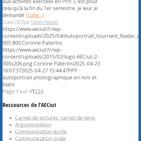
aux activités exercées en PPP. C’est pour
cela qu’à la fin du 1er semestre, je leur ai
demandé
(suite…)
23 avril 2025
/
par
Corinne Paterlini
https://www.aeciut.fr/wp-
content/uploads/2025/04/Autoportrait_tournant_Nadar_c.
905
800
Corinne Paterlini
https://www.aeciut.fr/wp-
content/uploads/2015/02/logo-AECiut-2-
300x206.png
Corinne Paterlini
2025-04-23
16:07:37
2025-04-27 15:44:47
PPP :
autoportrait photographique en noir et
blanc
Page 1 sur 4
1
2
3
4
Ressources de l’AECiut
Carnet de lectures, carnet de liens
Argumentation
Communication écrite
Communication orale