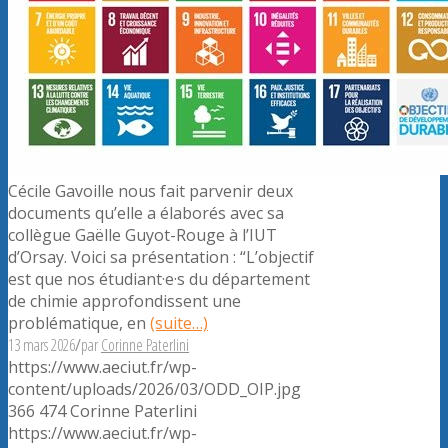
Cécile Gavoille nous fait parvenir deux
documents qu’elle a élaborés avec sa
collègue Gaëlle Guyot-Rouge à l’IUT
d’Orsay. Voici sa présentation : “L’objectif
est que nos étudiant·e·s du département
de chimie approfondissent une
problématique, en
(suite…)
13 mars 2026
/
par
Corinne Paterlini
https://www.aeciut.fr/wp-
content/uploads/2026/03/ODD_OIP.jpg
366
474
Corinne Paterlini
https://www.aeciut.fr/wp-