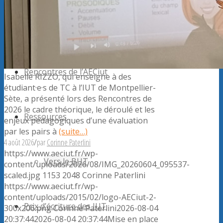
Forum
Rencontres de l’AECiut
Isabelle RIZZO, qui enseigne à des
étudiant·e·s de TC à l’IUT de Montpellier-
Sète, a présenté lors des Rencontres de
2026 le cadre théorique, le déroulé et les
Ressources
enjeux pédagogiques d’une évaluation
par les pairs à
(suite…)
4 août 2026
/
par
Corinne Paterlini
https://www.aeciut.fr/wp-
Vers le BUT
content/uploads/2026/08/IMG_20260604_095537-
scaled.jpg
1153
2048
Corinne Paterlini
https://www.aeciut.fr/wp-
content/uploads/2015/02/logo-AECiut-2-
Prix d’écriture des IUT
300x206.png
Corinne Paterlini
2026-08-04
20:37:44
2026-08-04 20:37:44
Mise en place