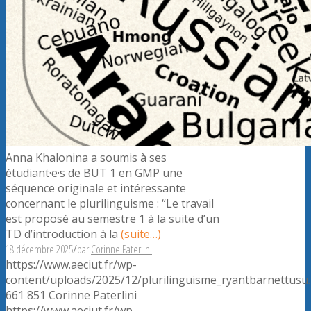
Anna Khalonina a soumis à ses
étudiant·e·s de BUT 1 en GMP une
séquence originale et intéressante
concernant le plurilinguisme : “Le travail
est proposé au semestre 1 à la suite d’un
TD d’introduction à la
(suite…)
18 décembre 2025
/
par
Corinne Paterlini
https://www.aeciut.fr/wp-
content/uploads/2025/12/plurilinguisme_ryantbarnettusu
661
851
Corinne Paterlini
https://www.aeciut.fr/wp-