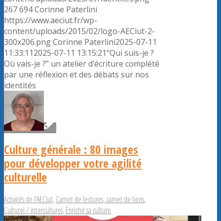
267
694
Corinne Paterlini
https://www.aeciut.fr/wp-
content/uploads/2015/02/logo-AECiut-2-
300x206.png
Corinne Paterlini
2025-07-11
11:33:11
2025-07-11 13:15:21
“Qui suis-je ?
Où vais-je ?” un atelier d’écriture complété
par une réflexion et des débats sur nos
identités
Culture générale : 80 images
pour développer votre agilité
culturelle
Activités de l’AECiut
,
Carnet de lectures, carnet de liens
,
Culturel / interculturel
,
Enrichir sa culture