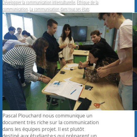
Développer la communication interculturelle
,
Ethique de la
communication
,
La communication dans tous ses états
Pascal Plouchard nous communique un
document très riche sur la communication
dans les équipes projet. Il est plutôt
destiné aux étudiant·e·s qui préparent un