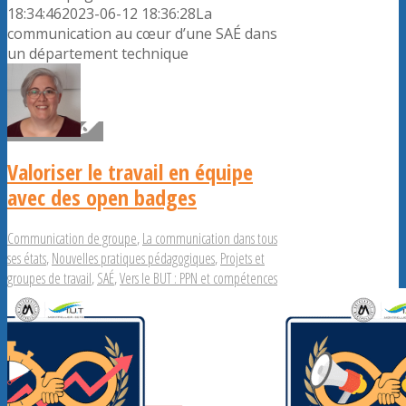
18:34:46
2023-06-12 18:36:28
La
communication au cœur d’une SAÉ dans
un département technique
Valoriser le travail en équipe
avec des open badges
Communication de groupe
,
La communication dans tous
ses états
,
Nouvelles pratiques pédagogiques
,
Projets et
groupes de travail
,
SAÉ
,
Vers le BUT : PPN et compétences