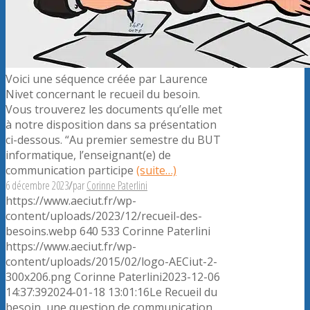
Voici une séquence créée par Laurence
Nivet concernant le recueil du besoin.
Vous trouverez les documents qu’elle met
à notre disposition dans sa présentation
ci-dessous. “Au premier semestre du BUT
informatique, l’enseignant(e) de
communication participe
(suite…)
6 décembre 2023
/
par
Corinne Paterlini
https://www.aeciut.fr/wp-
content/uploads/2023/12/recueil-des-
besoins.webp
640
533
Corinne Paterlini
https://www.aeciut.fr/wp-
content/uploads/2015/02/logo-AECiut-2-
300x206.png
Corinne Paterlini
2023-12-06
14:37:39
2024-01-18 13:01:16
Le Recueil du
besoin, une question de communication