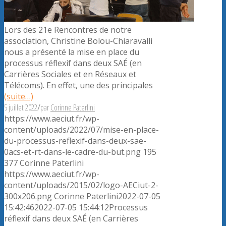
Lors des 21e Rencontres de notre
association, Christine Bolou-Chiaravalli
nous a présenté la mise en place du
processus réflexif dans deux SAÉ (en
Carrières Sociales et en Réseaux et
Télécoms). En effet, une des principales
(suite…)
5 juillet 2022
/
par
Corinne Paterlini
https://www.aeciut.fr/wp-
content/uploads/2022/07/mise-en-place-
du-processus-reflexif-dans-deux-sae-
0acs-et-rt-dans-le-cadre-du-but.png
195
377
Corinne Paterlini
https://www.aeciut.fr/wp-
content/uploads/2015/02/logo-AECiut-2-
300x206.png
Corinne Paterlini
2022-07-05
15:42:46
2022-07-05 15:44:12
Processus
réflexif dans deux SAÉ (en Carrières