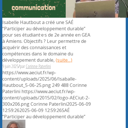
Isabelle Hautbout a créé une SAÉ
“Participer au développement durable”
pour ses étudiant·e·s de 2e année en GEA
à Amiens. Objectifs ? Leur permettre de
acquérir des connaissances et
compétences dans le domaine du
développement durable,
(suite…)
9 juin 2025
/
par
Corinne Paterlini
https://www.aeciut.fr/wp-
content/uploads/2025/06/Isaballe-
Hautbout_5-06-25.png
249
488
Corinne
Paterlini
https://www.aeciut.fr/wp-
content/uploads/2015/02/logo-AECiut-2-
300x206.png
Corinne Paterlini
2025-06-09
12:59:26
2025-06-09 12:59:26
SAÉ
“Participer au développement durable”