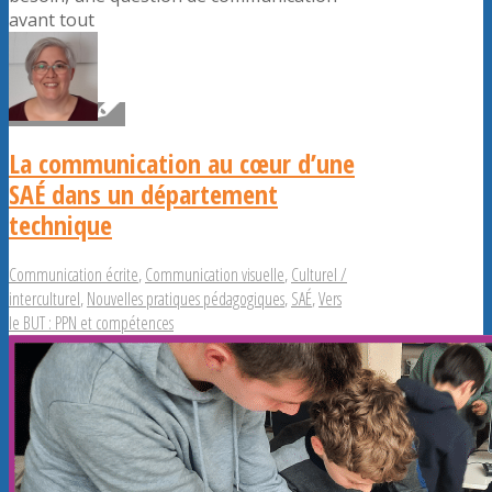
avant tout
La communication au cœur d’une
SAÉ dans un département
technique
Communication écrite
,
Communication visuelle
,
Culturel /
interculturel
,
Nouvelles pratiques pédagogiques
,
SAÉ
,
Vers
le BUT : PPN et compétences