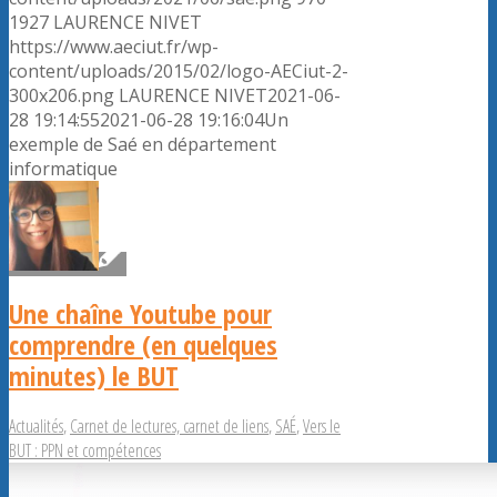
1927
LAURENCE NIVET
https://www.aeciut.fr/wp-
content/uploads/2015/02/logo-AECiut-2-
300x206.png
LAURENCE NIVET
2021-06-
28 19:14:55
2021-06-28 19:16:04
Un
exemple de Saé en département
informatique
Une chaîne Youtube pour
comprendre (en quelques
minutes) le BUT
Actualités
,
Carnet de lectures, carnet de liens
,
SAÉ
,
Vers le
BUT : PPN et compétences