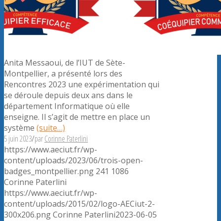
Anita Messaoui, de l’IUT de Sète-
Montpellier, a présenté lors des
Rencontres 2023 une expérimentation qui
se déroule depuis deux ans dans le
département Informatique où elle
enseigne. Il s’agit de mettre en place un
système
(suite…)
5 juin 2023
/
par
Corinne Paterlini
https://www.aeciut.fr/wp-
content/uploads/2023/06/trois-open-
badges_montpellier.png
241
1086
Corinne Paterlini
https://www.aeciut.fr/wp-
content/uploads/2015/02/logo-AECiut-2-
300x206.png
Corinne Paterlini
2023-06-05