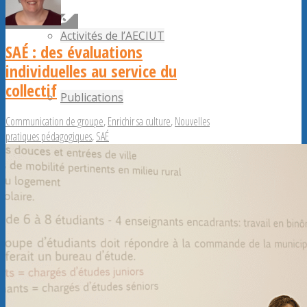
Activités de l’AECIUT
SAÉ : des évaluations
individuelles au service du
collectif
Publications
Communication de groupe
,
Enrichir sa culture
,
Nouvelles
pratiques pédagogiques
,
SAÉ
Adhérents AECiut
Promouvoir l’AECiut
Offres de postes