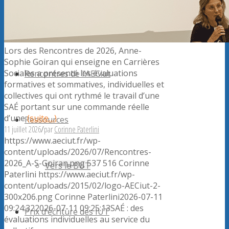
Forum
Lors des Rencontres de 2026, Anne-
Sophie Goiran qui enseigne en Carrières
Sociales a présenté les évaluations
Rencontres de l’AECiut
formatives et sommatives, individuelles et
collectives qui ont rythmé le travail d’une
SAÉ portant sur une commande réelle
d’une
(suite…)
Ressources
11 juillet 2026
/
par
Corinne Paterlini
https://www.aeciut.fr/wp-
content/uploads/2026/07/Rencontres-
2026_A-S-Goiran.png
537
516
Corinne
Vers le BUT
Paterlini
https://www.aeciut.fr/wp-
content/uploads/2015/02/logo-AECiut-2-
300x206.png
Corinne Paterlini
2026-07-11
09:24:32
2026-07-11 09:25:13
SAÉ : des
Prix d’écriture des IUT
évaluations individuelles au service du