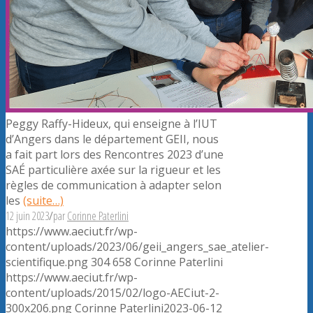
Peggy Raffy-Hideux, qui enseigne à l’IUT
d’Angers dans le département GEII, nous
a fait part lors des Rencontres 2023 d’une
SAÉ particulière axée sur la rigueur et les
règles de communication à adapter selon
les
(suite…)
12 juin 2023
/
par
Corinne Paterlini
https://www.aeciut.fr/wp-
content/uploads/2023/06/geii_angers_sae_atelier-
scientifique.png
304
658
Corinne Paterlini
https://www.aeciut.fr/wp-
content/uploads/2015/02/logo-AECiut-2-
300x206.png
Corinne Paterlini
2023-06-12