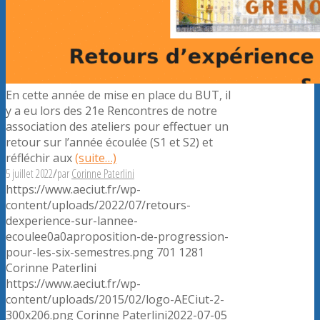
En cette année de mise en place du BUT, il
y a eu lors des 21e Rencontres de notre
association des ateliers pour effectuer un
retour sur l’année écoulée (S1 et S2) et
réfléchir aux
(suite…)
5 juillet 2022
/
par
Corinne Paterlini
https://www.aeciut.fr/wp-
content/uploads/2022/07/retours-
dexperience-sur-lannee-
ecoulee0a0aproposition-de-progression-
pour-les-six-semestres.png
701
1281
Corinne Paterlini
https://www.aeciut.fr/wp-
content/uploads/2015/02/logo-AECiut-2-
300x206.png
Corinne Paterlini
2022-07-05