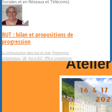
Sociales et en Réseaux et Télécoms)
BUT : bilan et propositions de
progression
La communication dans tous ses états
,
Programmes
pédagogiques
,
SAÉ
,
Vers le BUT : PPN et compétences