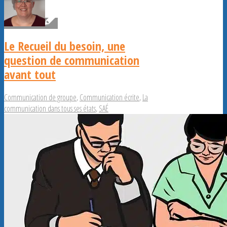
Le Recueil du besoin, une
question de communication
avant tout
Communication de groupe
,
Communication écrite
,
La
communication dans tous ses états
,
SAÉ