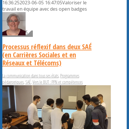
16:36:25
2023-06-05 16:47:05
Valoriser le
travail en équipe avec des open badges
Processus réflexif dans deux SAÉ
(en Carrières Sociales et en
Réseaux et Télécoms)
La communication dans tous ses états
,
Programmes
pédagogiques
,
SAÉ
,
Vers le BUT : PPN et compétences