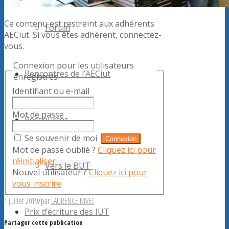
Ce contenu est restreint aux adhérents
Forum
AECiut. Si vous êtes adhérent, connectez-
vous.
Connexion pour les utilisateurs
Rencontres de l’AECiut
enregistrés
Identifiant ou e-mail
Mot de passe
Ressources
Se souvenir de moi
Mot de passe oublié ?
Cliquez ici pour
réinitialiser
Vers le BUT
Nouvel utilisateur ?
Cliquez ici pour
vous inscrire
1 juillet 2019
/
par
LAURENCE NIVET
Prix d’écriture des IUT
Partager cette publication