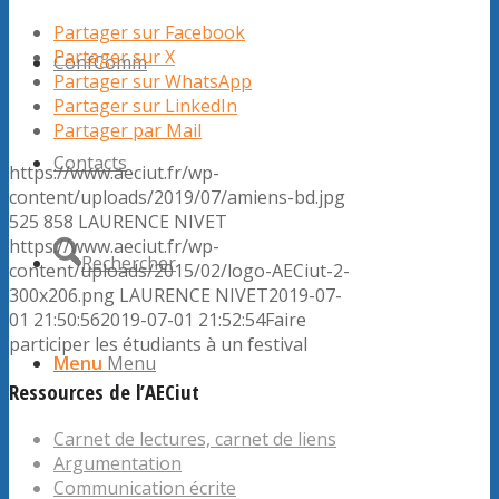
Partager sur Facebook
Partager sur X
ConfComm
Partager sur WhatsApp
Partager sur LinkedIn
Partager par Mail
Contacts
https://www.aeciut.fr/wp-
content/uploads/2019/07/amiens-bd.jpg
525
858
LAURENCE NIVET
https://www.aeciut.fr/wp-
Rechercher
content/uploads/2015/02/logo-AECiut-2-
300x206.png
LAURENCE NIVET
2019-07-
01 21:50:56
2019-07-01 21:52:54
Faire
participer les étudiants à un festival
Menu
Menu
Ressources de l’AECiut
Carnet de lectures, carnet de liens
Argumentation
Communication écrite