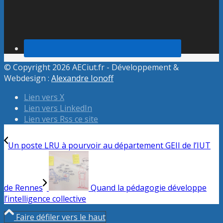
© Copyright 2026 AECiut.fr - Développement &
Webdesign :
Alexandre Ionoff
Lien vers X
Lien vers LinkedIn
Lien vers Rss ce site
Un poste LRU à pourvoir au département GEII de l’IUT
de Rennes
Quand la pédagogie développe
l’intelligence collective
Faire défiler vers le haut