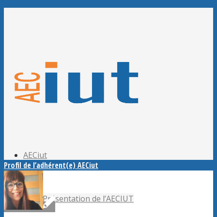
Adhérer à l’AECiut
Se connecter
Editer mes informations
Mot de passe perdu ?
AECiut
Profil de l’adhérent(e) AECiut
Présentation de l’AECIUT