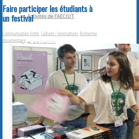
Faire participer les étudiants à
un festival
Activités de l’AECIUT
Communication écrite
,
Culturel / interculturel
,
Recherche
documentaire
Publications
Adhérents AECiut
Promouvoir l’AECiut
Offres de postes