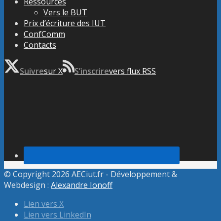
Ressources
Vers le BUT
Prix d’écriture des IUT
ConfComm
Contacts
Suivre
sur X
S’inscrire
vers flux RSS
© Copyright 2026 AECiut.fr - Développement &
Webdesign :
Alexandre Ionoff
Lien vers X
Lien vers LinkedIn