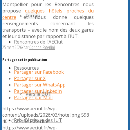
Montpellier pour les Rencontres nous
propose
quelques hôtels proches du
Forum
centre
et nous donne quelques
renseignements concernant les
transports – avec le nom des deux gares
et leur distance par rapport à l’IUT.
Rencontres de l’AECiut
25 mars 2026
/
par
Corinne Paterlini
Partager cette publication
Ressources
Partager sur Facebook
Partager sur X
Partager sur WhatsApp
Partager sur LinkedIn
Vers le BUT
Partager par Mail
https://www.aeciut.fr/wp-
content/uploads/2026/03/hotel.png
598
Prix d’écriture des IUT
401
Corinne Paterlini
https://www.aeciut.fr/wp-