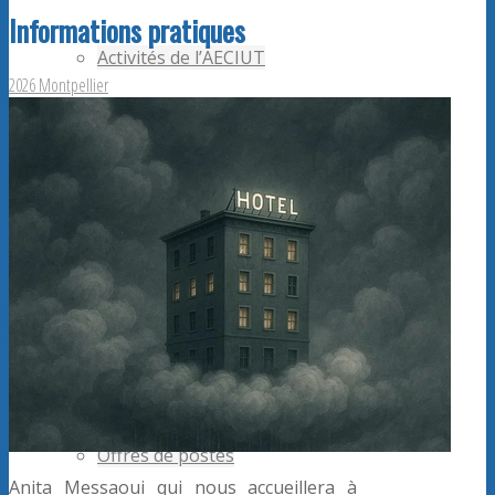
Informations pratiques
Activités de l’AECIUT
2026 Montpellier
Publications
Adhérents AECiut
Promouvoir l’AECiut
Offres de postes
Anita Messaoui qui nous accueillera à