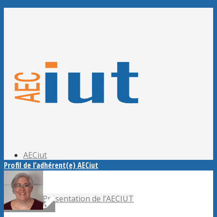
Adhérer à l’AECiut
Se connecter
Editer mes informations
Mot de passe perdu ?
AECiut
Profil de l’adhérent(e) AECiut
Présentation de l’AECIUT