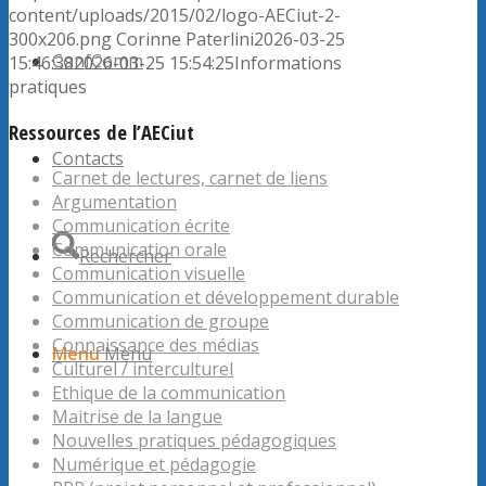
content/uploads/2015/02/logo-AECiut-2-
300x206.png
Corinne Paterlini
2026-03-25
ConfComm
15:46:38
2026-03-25 15:54:25
Informations
pratiques
Ressources de l’AECiut
Contacts
Carnet de lectures, carnet de liens
Argumentation
Communication écrite
Communication orale
Rechercher
Communication visuelle
Communication et développement durable
Communication de groupe
Connaissance des médias
Menu
Menu
Culturel / interculturel
Ethique de la communication
Maitrise de la langue
Nouvelles pratiques pédagogiques
Numérique et pédagogie