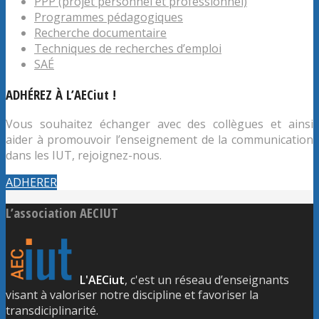
PPP (projet personnel et professionnel)
Programmes pédagogiques
Recherche documentaire
Techniques de recherches d’emploi
SAÉ
ADHÉREZ À L’AECiut !
Vous souhaitez échanger avec des collègues et ainsi
aider à promouvoir l’enseignement de la communication
dans les IUT, rejoignez-nous.
ADHERER
L’association AECIUT
L'AECiut
, c'est un réseau d’enseignants
visant à valoriser notre discipline et favoriser la
transdiciplinarité.