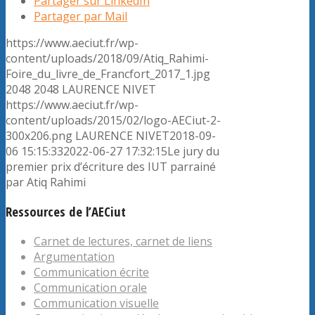
Partager sur LinkedIn
Partager par Mail
https://www.aeciut.fr/wp-
content/uploads/2018/09/Atiq_Rahimi-
Foire_du_livre_de_Francfort_2017_1.jpg
2048
2048
LAURENCE NIVET
https://www.aeciut.fr/wp-
content/uploads/2015/02/logo-AECiut-2-
300x206.png
LAURENCE NIVET
2018-09-
06 15:15:33
2022-06-27 17:32:15
Le jury du
premier prix d’écriture des IUT parrainé
par Atiq Rahimi
Ressources de l’AECiut
Carnet de lectures, carnet de liens
Argumentation
Communication écrite
Communication orale
Communication visuelle