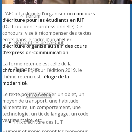
L’AECiut a décidé d’organiser un
concours
Forum
d’écriture pour les étudiants en IUT
(DUT ou licence professionnelle). Ce
concours vise à récompenser des textes
écrits dans le cadre d’un
atelier
Rencontres de l’AECiut
d’écriture organisé au sein des cours
d’expression-communication
.
La forme retenue est celle de la
Ressources
chronique
. Et, pour l’édition 2019, le
thème retenu est :
éloge de la
modernité
.
Le texte pourra évoquer un objet, un
Vers le BUT
moyen de transport, une habitude
alimentaire, un comportement, une
technologie, un tic de langage, un code
vestimentaire, etc.
Prix d’écriture des IUT
Humour et ironie seront les bienvenus.