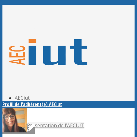
Adhérer à l’AECiut
Se connecter
Editer mes informations
Mot de passe perdu ?
AECiut
Profil de l’adhérent(e) AECiut
Présentation de l’AECIUT