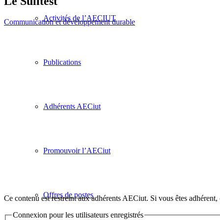
Le Sulitest
Activités de l’AECIUT
Communication et développement durable
Publications
Adhérents AECiut
Promouvoir l’AECiut
Offres de postes
Ce contenu est restreint aux adhérents AECiut. Si vous êtes adhérent,
Connexion pour les utilisateurs enregistrés