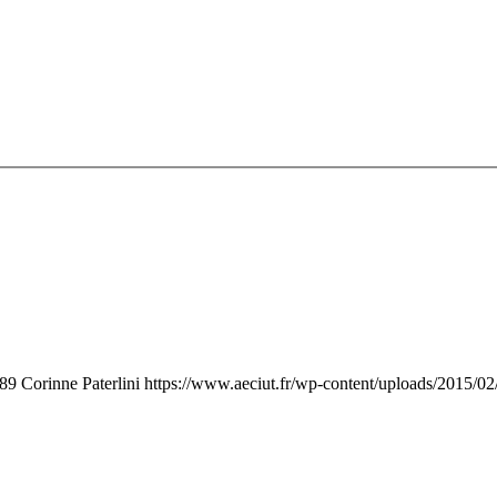
89
Corinne Paterlini
https://www.aeciut.fr/wp-content/uploads/2015/