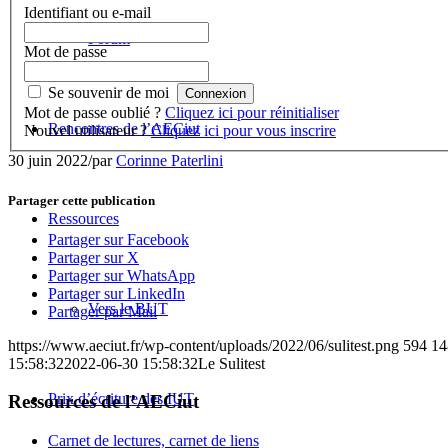
Identifiant ou e-mail
Forum
Mot de passe
Se souvenir de moi
Mot de passe oublié ?
Cliquez ici pour réinitialiser
Rencontres de l’AECiut
Nouvel utilisateur ?
Cliquez ici pour vous inscrire
30 juin 2022
/
par
Corinne Paterlini
Partager cette publication
Ressources
Partager sur Facebook
Partager sur X
Partager sur WhatsApp
Partager sur LinkedIn
Vers le BUT
Partager par Mail
https://www.aeciut.fr/wp-content/uploads/2022/06/sulitest.png
594
14
15:58:32
2022-06-30 15:58:32
Le Sulitest
Prix d’écriture des IUT
Ressources de l’AECiut
Carnet de lectures, carnet de liens