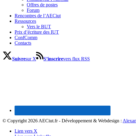
Offres de postes
Forum
Rencontres de l’AECiut
Ressources
Vers le BUT
Prix d’écriture des IUT
ConfComm
Contacts
Suivre
sur X
S’inscrire
vers flux RSS
© Copyright 2026 AECiut.fr - Développement & Webdesign :
Alexan
Lien vers X