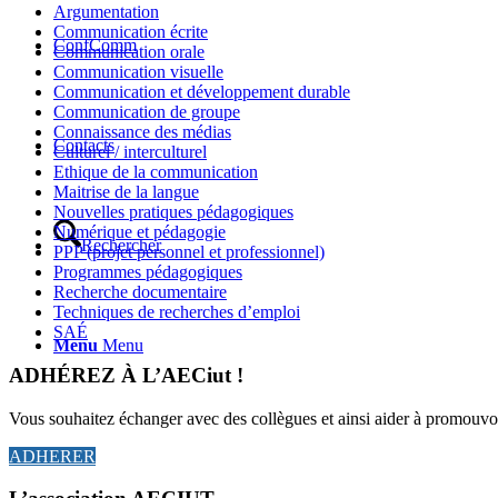
Argumentation
Communication écrite
ConfComm
Communication orale
Communication visuelle
Communication et développement durable
Communication de groupe
Connaissance des médias
Contacts
Culturel / interculturel
Ethique de la communication
Maitrise de la langue
Nouvelles pratiques pédagogiques
Numérique et pédagogie
Rechercher
PPP (projet personnel et professionnel)
Programmes pédagogiques
Recherche documentaire
Techniques de recherches d’emploi
SAÉ
Menu
Menu
ADHÉREZ À L’AECiut !
Vous souhaitez échanger avec des collègues et ainsi aider à promouvo
ADHERER