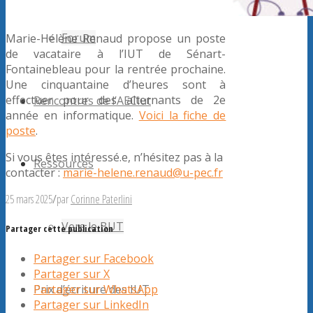
Forum
Marie-Hélène Renaud propose un poste
de vacataire à l’IUT de Sénart-
Fontainebleau pour la rentrée prochaine.
Une cinquantaine d’heures sont à
effectuer pour des alternants de 2e
Rencontres de l’AECiut
année en informatique.
Voici la fiche de
poste
.
Si vous êtes intéressé.e, n’hésitez pas à la
Ressources
contacter :
marie-helene.renaud@u-pec.fr
25 mars 2025
/
par
Corinne Paterlini
Vers le BUT
Partager cette publication
Partager sur Facebook
Partager sur X
Partager sur WhatsApp
Prix d’écriture des IUT
Partager sur LinkedIn