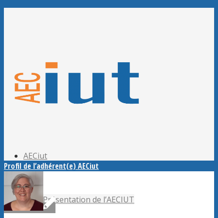
Adhérer à l’AECiut
Se connecter
Editer mes informations
Mot de passe perdu ?
AECiut
Profil de l’adhérent(e) AECiut
Présentation de l’AECIUT