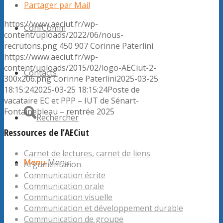
Partager par Mail
https://www.aeciut.fr/wp-
ConfComm
content/uploads/2022/06/nous-
recrutons.png
450
907
Corinne Paterlini
https://www.aeciut.fr/wp-
content/uploads/2015/02/logo-AECiut-2-
Contacts
300x206.png
Corinne Paterlini
2025-03-25
18:15:24
2025-03-25 18:15:24
Poste de
vacataire EC et PPP – IUT de Sénart-
Fontainebleau – rentrée 2025
Rechercher
Ressources de l’AECiut
Carnet de lectures, carnet de liens
Menu
Menu
Argumentation
Communication écrite
Communication orale
Communication visuelle
Communication et développement durable
Communication de groupe