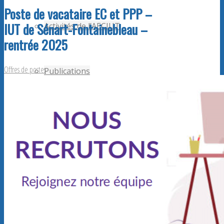
Poste de vacataire EC et PPP –
IUT de Sénart-Fontainebleau –
Activités de l’AECIUT
rentrée 2025
Offres de postes
Publications
Adhérents AECiut
Promouvoir l’AECiut
Offres de postes