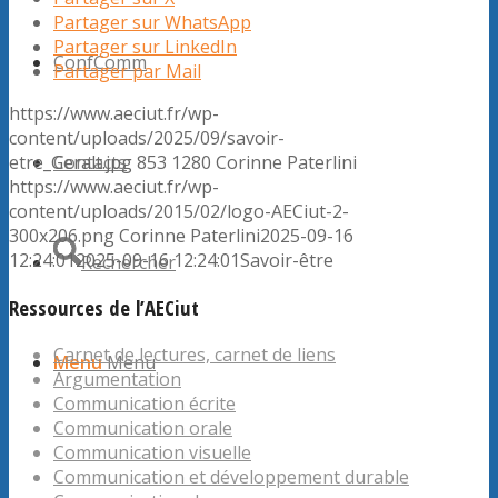
Partager sur WhatsApp
Partager sur LinkedIn
ConfComm
Partager par Mail
https://www.aeciut.fr/wp-
content/uploads/2025/09/savoir-
Contacts
etre_Geralt.jpg
853
1280
Corinne Paterlini
https://www.aeciut.fr/wp-
content/uploads/2015/02/logo-AECiut-2-
300x206.png
Corinne Paterlini
2025-09-16
12:24:01
2025-09-16 12:24:01
Savoir-être
Rechercher
Ressources de l’AECiut
Carnet de lectures, carnet de liens
Menu
Menu
Argumentation
Communication écrite
Communication orale
Communication visuelle
Communication et développement durable