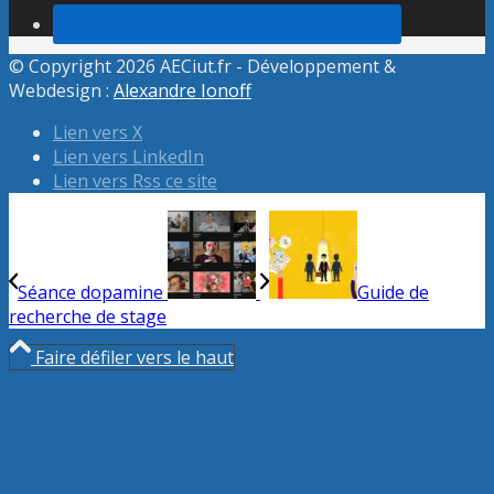
© Copyright 2026 AECiut.fr - Développement &
Webdesign :
Alexandre Ionoff
Lien vers X
Lien vers LinkedIn
Lien vers Rss ce site
Séance dopamine
Guide de
recherche de stage
Faire défiler vers le haut