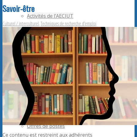
Savoir-être
Activités de l’AECIUT
Culturel / interculturel
,
Techniques de recherche d’emploi
Publications
Adhérents AECiut
Promouvoir l’AECiut
Offres de postes
Ce contenu est restreint aux adhérents