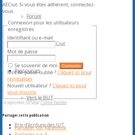
AECiut. Si vous êtes adhérent, connectez-
vous.
Forum
Connexion pour les utilisateurs
enregistrés
Identifiant ou e-mail
Rencontres de l’AECiut
Mot de passe
Se souvenir de moi
Ressources
Mot de passe oublié ?
Cliquez ici pour
réinitialiser
Nouvel utilisateur ?
Cliquez ici pour
vous inscrire
Vers le BUT
16 septembre 2025
/
par
Corinne Paterlini
Partager cette publication
Prix d’écriture des IUT
Partager sur Facebook
Partager sur X