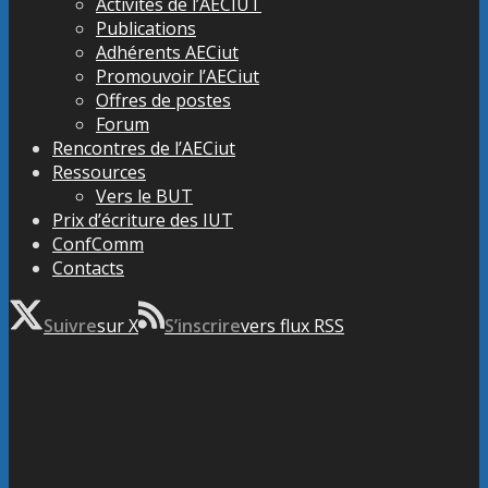
Activités de l’AECIUT
Publications
Adhérents AECiut
Promouvoir l’AECiut
Offres de postes
Forum
Rencontres de l’AECiut
Ressources
Vers le BUT
Prix d’écriture des IUT
ConfComm
Contacts
Suivre
sur X
S’inscrire
vers flux RSS