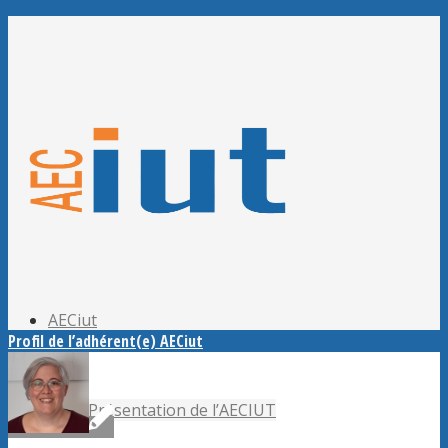
Adhérer à l’AECiut
Se connecter
Editer mes informations
Mot de passe perdu ?
AECiut
Profil de l’adhérent(e) AECiut
Présentation de l’AECIUT