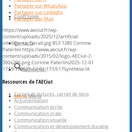
Partager sur WhatsApp
Partager sur LinkedIn
ConfComm
Partager par Mail
https://www.aeciut.fr/wp-
content/uploads/2025/12/artificial-
Contacts
intelligence_Geralt.jpg
853
1280
Corinne
Paterlini
https://www.aeciut.fr/wp-
content/uploads/2015/02/logo-AECiut-2-
300x206.png
Corinne Paterlini
2025-12-01
17:59:17
2025-12-01 17:59:17
Synthèse IA
Rechercher
Ressources de l’AECiut
Carnet de lectures, carnet de liens
Menu
Menu
Argumentation
Communication écrite
Communication orale
Communication visuelle
Communication et développement durable