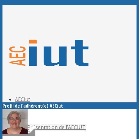
Adhérer à l’AECiut
Se connecter
Editer mes informations
Mot de passe perdu ?
AECiut
Profil de l’adhérent(e) AECiut
Présentation de l’AECIUT