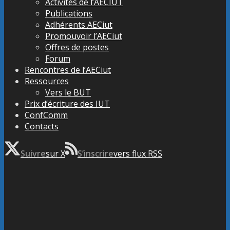
Activités de l’AECIUT
Publications
Adhérents AECiut
Promouvoir l’AECiut
Offres de postes
Forum
Rencontres de l’AECiut
Ressources
Vers le BUT
Prix d’écriture des IUT
ConfComm
Contacts
Suivre
sur X
S’inscrire
vers flux RSS