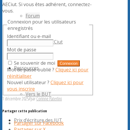
AECiut. Si vous êtes adhérent, connectez-
vous.
Forum
Connexion pour les utilisateurs
enregistrés
Identifiant ou e-mail
Rencontres de l’AECiut
Mot de passe
Se souvenir de moi
Ressources
Mot de passe oublié ?
Cliquez ici pour
réinitialiser
Nouvel utilisateur ?
Cliquez ici pour
vous inscrire
Vers le BUT
1 décembre 2025
/
par
Corinne Paterlini
Partager cette publication
Prix d’écriture des IUT
Partager sur Facebook
Partager sur X