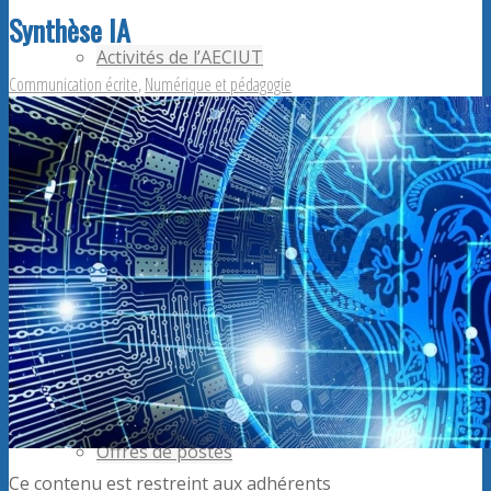
Synthèse IA
Activités de l’AECIUT
Communication écrite
,
Numérique et pédagogie
Publications
Adhérents AECiut
Promouvoir l’AECiut
Offres de postes
Ce contenu est restreint aux adhérents