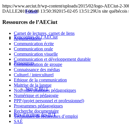
https://www.aeciut.fr/wp-content/uploads/2015/02/logo-AECiut-2-3
DALLE
2010-06-08 13:50:39
2015-02-05 13:51:29
Un site québécois 
Forum
Ressources de l’AECiut
Carnet de lectures, carnet de liens
Rencontres de l’AECiut
Argumentation
Communication écrite
Communication orale
Communication visuelle
Communication et développement durable
Ressources
Communication de groupe
Connaissance des médias
Culturel / interculturel
Ethique de la communication
Maitrise de la langue
Vers le BUT
Nouvelles pratiques pédagogiques
Numérique et pédagogie
PPP (projet personnel et professionnel)
Programmes pédagogiques
Recherche documentaire
Prix d’écriture des IUT
Techniques de recherches d’emploi
SAÉ