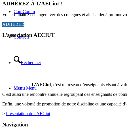
ADHÉREZ À L’AECiut !
ConfComm
Vous souhaitez échanger avec des collègues et ainsi aider à promouvo
ADHERER
L’association AECIUT
Contacts
Rechercher
L'AECiut
, c'est un réseau d’enseignants visant à valor
Menu
Menu
C'est aussi une rencontre annuelle regroupant des enseignants de co
Enfin, une volonté de promotion de notre discipline et une capacité d’a
>
Présentation de l'AECiut
Navigation