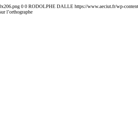
00x206.png
0
0
RODOLPHE DALLE
https://www.aeciut.fr/wp-conte
sur l’orthographe