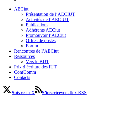
AECiut
Présentation de l’AECIUT
Activités de l’AECIUT
Publications
Adhérents AECiut
Promouvoir l’AECiut
Offres de postes
Forum
Rencontres de l’AECiut
Ressources
Vers le BUT
Prix d’écriture des IUT
ConfComm
Contacts
Suivre
sur X
S’inscrire
vers flux RSS