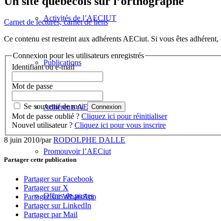
Un site québécois sur l’orthographe
Activités de l’AECIUT
Carnet de lectures, carnet de liens
Ce contenu est restreint aux adhérents AECiut. Si vous êtes adhérent,
Connexion pour les utilisateurs enregistrés
Publications
Identifiant ou e-mail
Mot de passe
Se souvenir de moi
Adhérents AECiut
Mot de passe oublié ?
Cliquez ici pour réinitialiser
Nouvel utilisateur ?
Cliquez ici pour vous inscrire
8 juin 2010
/
par
RODOLPHE DALLE
Promouvoir l’AECiut
Partager cette publication
Partager sur Facebook
Partager sur X
Offres de postes
Partager sur WhatsApp
Partager sur LinkedIn
Partager par Mail