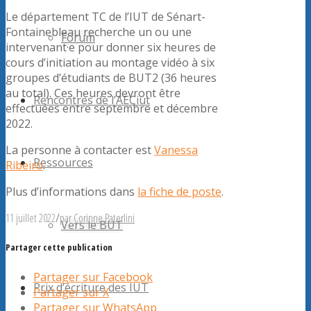
Le département TC de l’IUT de Sénart-
Fontainebleau recherche un ou une
Forum
intervenant·e pour donner six heures de
cours d’initiation au montage vidéo à six
groupes d’étudiants de BUT2 (36 heures
au total). Ces heures devront être
Rencontres de l’AECiut
effectuées entre septembre et décembre
2022.
La personne à contacter est
Vanessa
Ressources
Ribeiro
.
Plus d’informations dans
la fiche de poste
.
11 juillet 2022
/
par
Corinne Paterlini
Vers le BUT
Partager cette publication
Partager sur Facebook
Prix d’écriture des IUT
Partager sur X
Partager sur WhatsApp