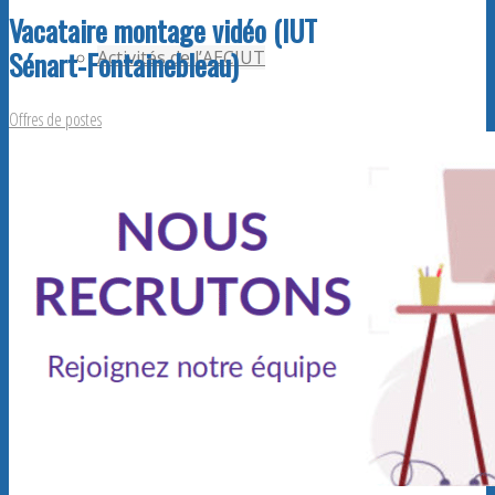
Vacataire montage vidéo (IUT
Sénart-Fontainebleau)
Activités de l’AECIUT
Offres de postes
Publications
Adhérents AECiut
Promouvoir l’AECiut
Offres de postes