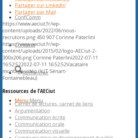
Partager sur LinkedIn
Partager par Mail
ConfComm
https://www.aeciut.fr/wp-
content/uploads/2022/06/nous-
recrutons.png
450
907
Corinne Paterlini
https://www.aeciut.fr/wp-
Contacts
content/uploads/2015/02/logo-AECiut-2-
300x206.png
Corinne Paterlini
2022-07-11
16:52:52
2022-07-11 16:52:52
Vacataire
montage vidéo (IUT Sénart-
Rechercher
Fontainebleau)
Ressources de l’AECiut
Menu
Menu
Carnet de lectures, carnet de liens
Argumentation
Communication écrite
Communication orale
Communication visuelle
Communication et développement durable