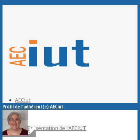
Adhérer à l’AECiut
Se connecter
Editer mes informations
Mot de passe perdu ?
AECiut
Profil de l’adhérent(e) AECiut
Présentation de l’AECIUT