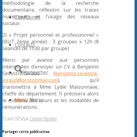
méthodologie de la recherche
documentaire, réflexion sur les traces
numériques et l’usage des réseaux
ConfComm
sociaux
2) « Projet personnel et professionnel »
(BUT 2ème année) : 3 groupes x 12h (8
Contacts
séances de 1h30 par groupe)
Merci par avance aux personnes
intéressées d’envoyer un CV à Benjamin
Rechercher
Sevestre-Giraud (
benjamin.sevestre-
giraud@protonmail.com
), qu’il
transmettra à Mme Lydie Maisonnave,
cheffe du département. Il précisera alors
Menu
Menu
le contenu des cours et les modalités de
rémunérations.
15 avril 2025
/
par
Corinne Paterlini
Partager cette publication