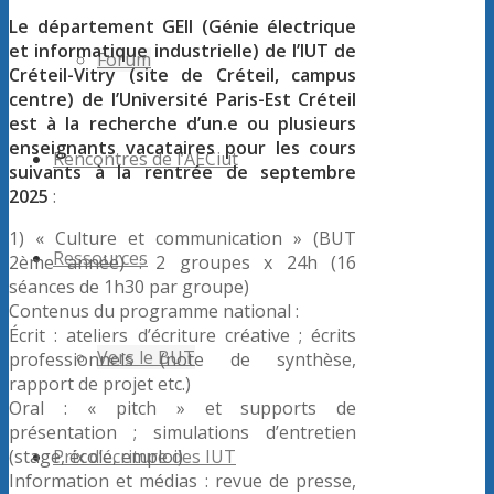
Le département GEII (Génie électrique
et informatique industrielle) de l’IUT de
Forum
Créteil-Vitry (site de Créteil, campus
centre) de l’Université Paris-Est Créteil
est à la recherche d’un.e ou plusieurs
enseignants vacataires pour les cours
Rencontres de l’AECiut
suivants à la rentrée de septembre
2025
:
1) « Culture et communication » (BUT
Ressources
2ème année) : 2 groupes x 24h (16
séances de 1h30 par groupe)
Contenus du programme national :
Écrit : ateliers d’écriture créative ; écrits
Vers le BUT
professionnels (note de synthèse,
rapport de projet etc.)
Oral : « pitch » et supports de
présentation ; simulations d’entretien
Prix d’écriture des IUT
(stage, école, emploi)
Information et médias : revue de presse,