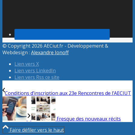
© Copyright 2026 AECiut.fr - Développement &
Webdesign :
Alexandre Ionoff
Lien vers X
Lien vers LinkedIn
Lien vers Rss ce site
Conditions d’inscription aux 23e Rencontres de l’AECIUT
Fresque des nouveaux récits
Faire défiler vers le haut