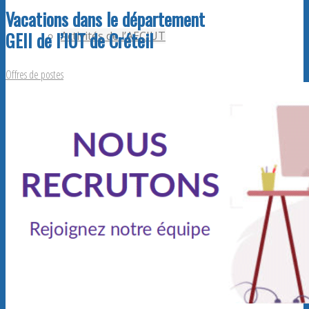
Vacations dans le département
GEII de l’IUT de Créteil
Activités de l’AECIUT
Offres de postes
Publications
Adhérents AECiut
Promouvoir l’AECiut
Offres de postes