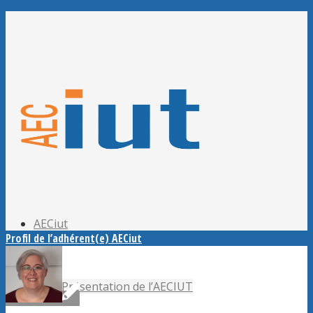
Adhérer à l’AECiut
Se connecter
Editer mes informations
Mot de passe perdu ?
AECiut
Profil de l’adhérent(e) AECiut
Présentation de l’AECIUT