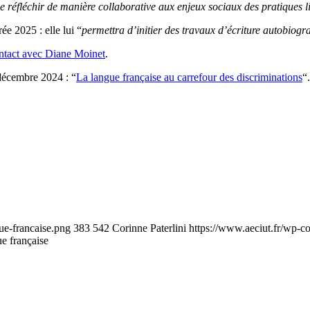
de réfléchir de manière collaborative aux enjeux sociaux des pratiques l
rée 2025 : elle lui “
permettra d’initier des travaux d’écriture autobiog
ontact avec Diane Moinet
.
 décembre 2024 : “
La langue française au carrefour des discriminations
“.
ue-francaise.png
383
542
Corinne Paterlini
https://www.aeciut.fr/wp-
ue française