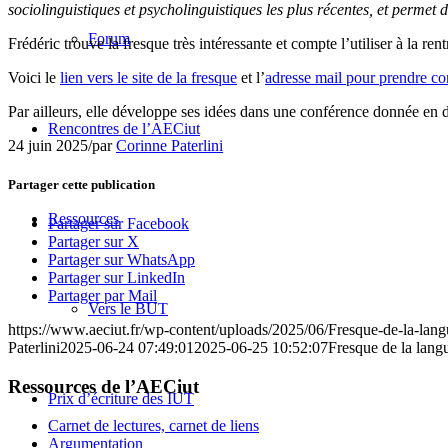
sociolinguistiques et psycholinguistiques les plus récentes, et permet 
Forum
Frédéric trouve la fresque très intéressante et compte l’utiliser à la rent
Voici le
lien vers le site de la fresque
et l’
adresse mail pour prendre c
Par ailleurs, elle développe ses idées dans une conférence donnée en
Rencontres de l’AECiut
24 juin 2025
/
par
Corinne Paterlini
Partager cette publication
Ressources
Partager sur Facebook
Partager sur X
Partager sur WhatsApp
Partager sur LinkedIn
Partager par Mail
Vers le BUT
https://www.aeciut.fr/wp-content/uploads/2025/06/Fresque-de-la-lang
Paterlini
2025-06-24 07:49:01
2025-06-25 10:52:07
Fresque de la lang
Ressources de l’AECiut
Prix d’écriture des IUT
Carnet de lectures, carnet de liens
Argumentation