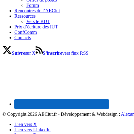
Forum
Rencontres de l’AECiut
Ressources
Vers le BUT
Prix d’écriture des IUT
ConfComm
Contacts
Suivre
sur X
S’inscrire
vers flux RSS
© Copyright 2026 AECiut.fr - Développement & Webdesign :
Alexan
Lien vers X
Lien vers LinkedIn