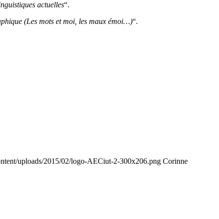
inguistiques actuelles
“.
raphique (Les mots et moi, les maux émoi…)
“.
content/uploads/2015/02/logo-AECiut-2-300x206.png
Corinne