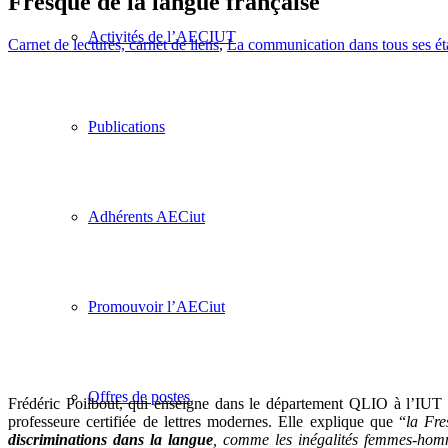
Fresque de la langue française
Activités de l’AECIUT
Carnet de lectures, carnet de liens
,
La communication dans tous ses ét
Publications
Adhérents AECiut
Promouvoir l’AECiut
Offres de postes
Frédéric Poilbout, qui enseigne dans le département QLIO à l’IUT de
professeure certifiée de lettres modernes. Elle explique que “
la Fre
discriminations dans la langue
, comme les inégalités femmes-hommes