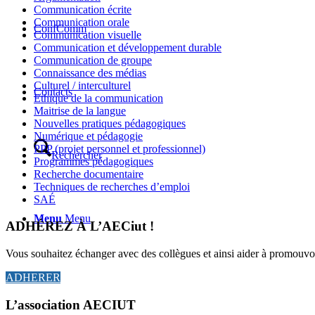
Communication écrite
Communication orale
ConfComm
Communication visuelle
Communication et développement durable
Communication de groupe
Connaissance des médias
Culturel / interculturel
Contacts
Ethique de la communication
Maitrise de la langue
Nouvelles pratiques pédagogiques
Numérique et pédagogie
PPP (projet personnel et professionnel)
Rechercher
Programmes pédagogiques
Recherche documentaire
Techniques de recherches d’emploi
SAÉ
Menu
Menu
ADHÉREZ À L’AECiut !
Vous souhaitez échanger avec des collègues et ainsi aider à promouvo
ADHERER
L’association AECIUT