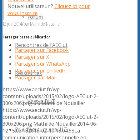
Nouvel utilisateur ?
Cliquez ici pour
vous inscrire
Forum
12 juin 2014
/
par
Mathilde Nouailler
Partager cette publication
Rencontres de l’AECiut
Partager sur Facebook
Partager sur X
Partager sur WhatsApp
Partager sur LinkedIn
Ressources
Partager par Mail
https://www.aeciut.fr/wp-
content/uploads/2015/02/logo-AECiut-2-
Vers le BUT
300x206.png
0
0
Mathilde Nouailler
https://www.aeciut.fr/wp-
content/uploads/2015/02/logo-AECiut-2-
300x206.png
Mathilde Nouailler
2014-06-
Prix d’écriture des IUT
12 15:03:13
2015-02-10 15:04:58
La
communication interpersonnelle en