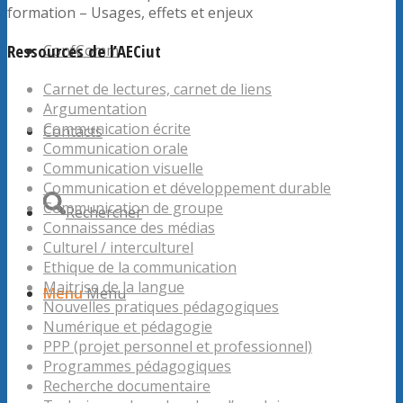
formation – Usages, effets et enjeux
Ressources de l’AECiut
ConfComm
Carnet de lectures, carnet de liens
Argumentation
Communication écrite
Contacts
Communication orale
Communication visuelle
Communication et développement durable
Communication de groupe
Rechercher
Connaissance des médias
Culturel / interculturel
Ethique de la communication
Maitrise de la langue
Menu
Menu
Nouvelles pratiques pédagogiques
Numérique et pédagogie
PPP (projet personnel et professionnel)
Programmes pédagogiques
Recherche documentaire