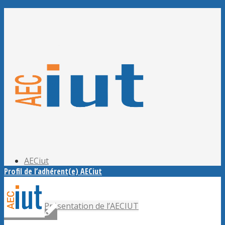
Adhérer à l’AECiut
Se connecter
Editer mes informations
Mot de passe perdu ?
AECiut
Profil de l’adhérent(e) AECiut
Présentation de l’AECIUT