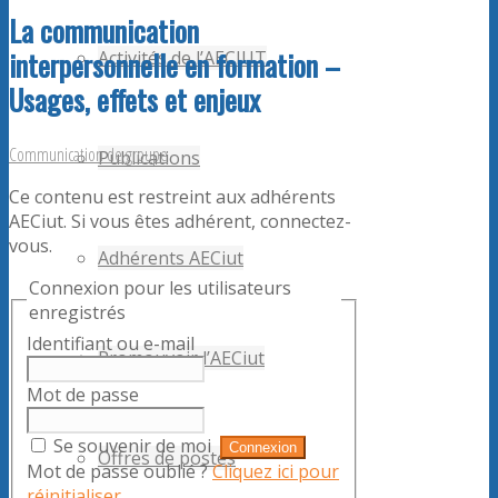
La communication
interpersonnelle en formation –
Activités de l’AECIUT
Usages, effets et enjeux
Communication de groupe
Publications
Ce contenu est restreint aux adhérents
AECiut. Si vous êtes adhérent, connectez-
vous.
Adhérents AECiut
Connexion pour les utilisateurs
enregistrés
Identifiant ou e-mail
Promouvoir l’AECiut
Mot de passe
Se souvenir de moi
Offres de postes
Mot de passe oublié ?
Cliquez ici pour
réinitialiser