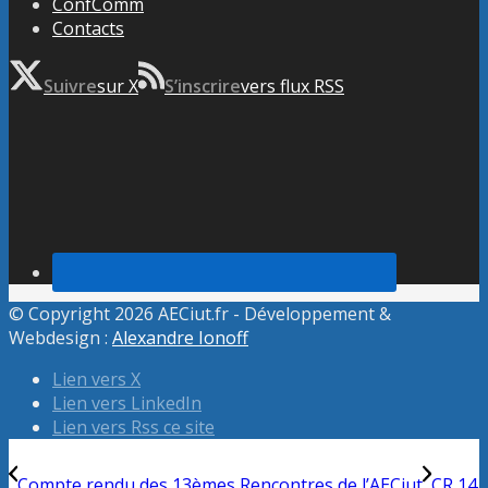
ConfComm
Contacts
Suivre
sur X
S’inscrire
vers flux RSS
© Copyright 2026 AECiut.fr - Développement &
Webdesign :
Alexandre Ionoff
Lien vers X
Lien vers LinkedIn
Lien vers Rss ce site
Compte rendu des 13èmes Rencontres de l’AECiut
CR 14