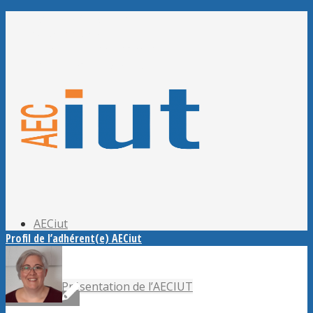
Adhérer à l’AECiut
Se connecter
Editer mes informations
Mot de passe perdu ?
AECiut
Profil de l’adhérent(e) AECiut
Présentation de l’AECIUT