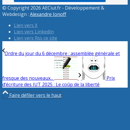
© Copyright 2026 AECiut.fr - Développement &
Webdesign :
Alexandre Ionoff
Lien vers X
Lien vers LinkedIn
Lien vers Rss ce site
Ordre du jour du 6 décembre : assemblée générale et
fresque des nouveaux...
Prix
d’écriture des IUT 2025 : Le coûp de la liberté
Faire défiler vers le haut