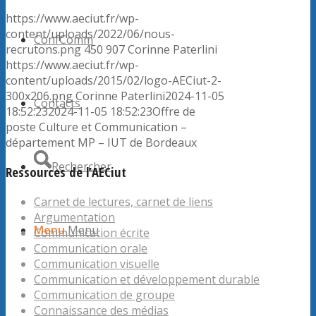
https://www.aeciut.fr/wp-
content/uploads/2022/06/nous-
ConfComm
recrutons.png
450
907
Corinne Paterlini
https://www.aeciut.fr/wp-
content/uploads/2015/02/logo-AECiut-2-
300x206.png
Corinne Paterlini
2024-11-05
Contacts
18:52:23
2024-11-05 18:52:23
Offre de
poste Culture et Communication –
département MP – IUT de Bordeaux
Rechercher
Ressources de l’AECiut
Carnet de lectures, carnet de liens
Argumentation
Menu
Menu
Communication écrite
Communication orale
Communication visuelle
Communication et développement durable
Communication de groupe
Connaissance des médias