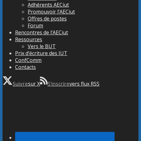
Adhérents AECiut
Promouvoir l’AECiut
Offres de postes
Forum
Rencontres de l’AECiut
Ressources
Vers le BUT
Prix d’écriture des IUT
ConfComm
Contacts
Suivre
sur X
S’inscrire
vers flux RSS