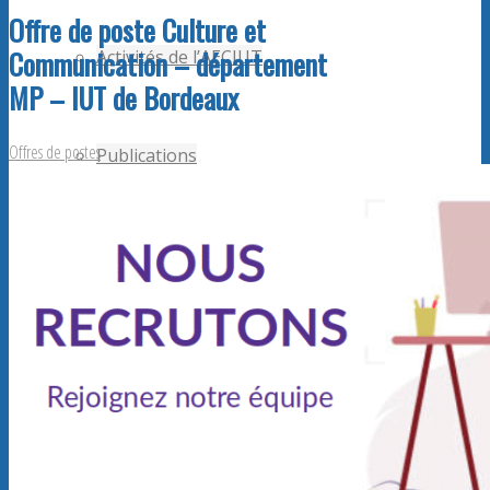
Offre de poste Culture et
Communication – département
Activités de l’AECIUT
MP – IUT de Bordeaux
Offres de postes
Publications
Adhérents AECiut
Promouvoir l’AECiut
Offres de postes