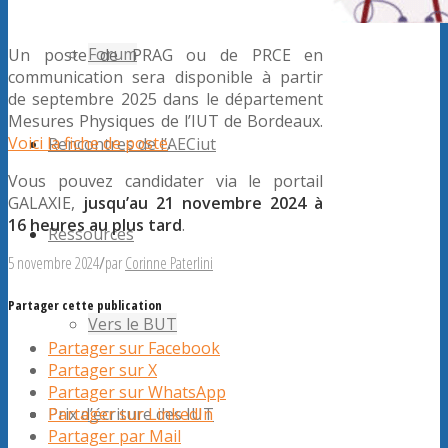
Forum
Un poste de PRAG ou de PRCE en
communication sera disponible à partir
de septembre 2025 dans le département
Mesures Physiques de l’IUT de Bordeaux.
Voici la fiche de poste
.
Rencontres de l’AECiut
Vous pouvez candidater via le portail
GALAXIE,
jusqu’au 21 novembre 2024 à
16 heures au plus tard
.
Ressources
5 novembre 2024
/
par
Corinne Paterlini
Partager cette publication
Vers le BUT
Partager sur Facebook
Partager sur X
Partager sur WhatsApp
Partager sur LinkedIn
Prix d’écriture des IUT
Partager par Mail