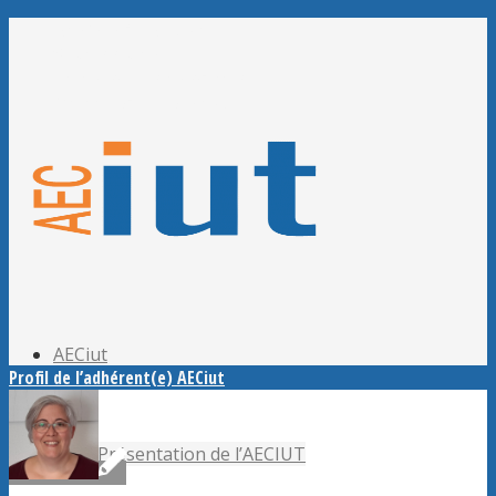
Adhérer à l’AECiut
Se connecter
Editer mes informations
Mot de passe perdu ?
AECiut
Profil de l’adhérent(e) AECiut
Présentation de l’AECIUT