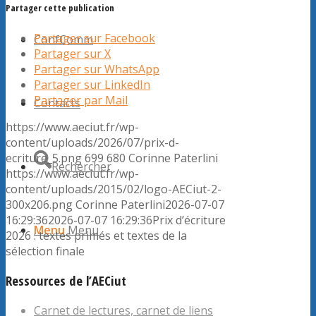
Partager cette publication
Partager sur Facebook
ConfComm
Partager sur X
Partager sur WhatsApp
Partager sur LinkedIn
Partager par Mail
Contacts
https://www.aeciut.fr/wp-
content/uploads/2026/07/prix-d-
ecriture_5.png
699
680
Corinne Paterlini
Rechercher
https://www.aeciut.fr/wp-
content/uploads/2015/02/logo-AECiut-2-
300x206.png
Corinne Paterlini
2026-07-07
16:29:36
2026-07-07 16:29:36
Prix d’écriture
Menu
Menu
2026 : textes primés et textes de la
sélection finale
Ressources de l’AECiut
Carnet de lectures, carnet de liens