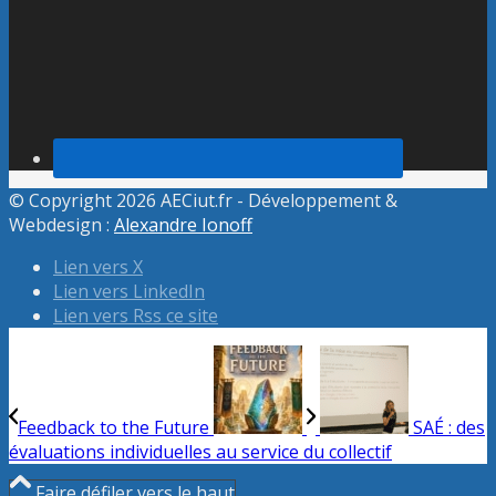
© Copyright 2026 AECiut.fr - Développement &
Webdesign :
Alexandre Ionoff
Lien vers X
Lien vers LinkedIn
Lien vers Rss ce site
Feedback to the Future
SAÉ : des
évaluations individuelles au service du collectif
Faire défiler vers le haut