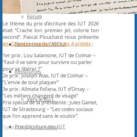
Forum
Le thème du prix d’écriture des IUT 2026
était “Crache ton premier jet, colorie ton
second”. Pascal Plouchard nous présente
les 22 textes retenus dont les 4 primés
:
Rencontres de l’AECiut
1er prix : Lou Salamone, IUT de Colmar –
“Faut-il se taire pour survivre ou parler
pour se libérer ?”
Ressources
2e prix : Joseph Was, IUT de Colmar –
“L’envie de tout plaquer”
3e prix : Alimata Fofana, IUT d’Orsay –
“Les métiers changent de visage”
Vers le BUT
Prix spécial de la présidente : Jules Gamel,
IUT de Strasbourg – “Les codes sociaux
que l’on apprend sans le vouloir”.
Prix d’écriture des IUT
7 juillet 2026
/
par
Corinne Paterlini