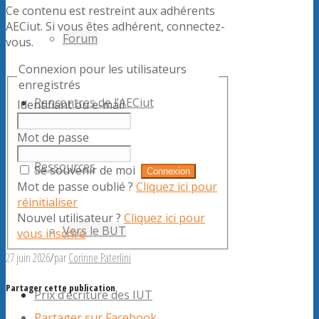
Ce contenu est restreint aux adhérents
AECiut. Si vous êtes adhérent, connectez-
Forum
vous.
Connexion pour les utilisateurs
enregistrés
Rencontres de l’AECiut
Identifiant ou e-mail
Mot de passe
Ressources
Se souvenir de moi
Mot de passe oublié ?
Cliquez ici pour
réinitialiser
Nouvel utilisateur ?
Cliquez ici pour
Vers le BUT
vous inscrire
27 juin 2026
/
par
Corinne Paterlini
Partager cette publication
Prix d’écriture des IUT
Partager sur Facebook