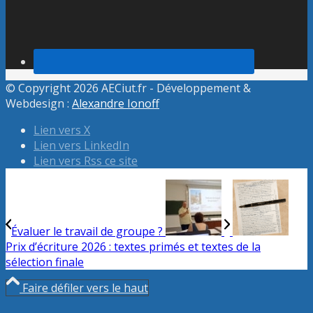
© Copyright 2026 AECiut.fr - Développement &
Webdesign :
Alexandre Ionoff
Lien vers X
Lien vers LinkedIn
Lien vers Rss ce site
Évaluer le travail de groupe ?
Prix d’écriture 2026 : textes primés et textes de la
sélection finale
Faire défiler vers le haut