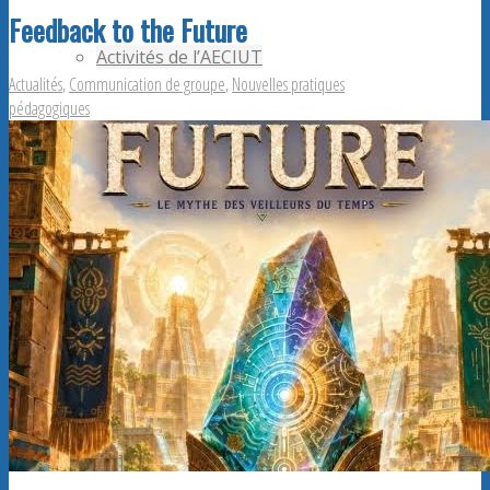
Feedback to the Future
Activités de l’AECIUT
Actualités
,
Communication de groupe
,
Nouvelles pratiques
pédagogiques
Publications
Adhérents AECiut
Promouvoir l’AECiut
Offres de postes