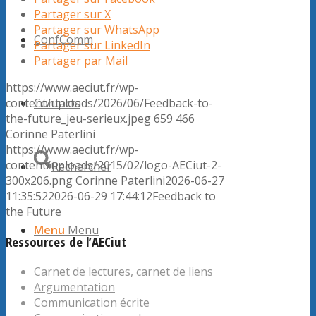
Partager sur X
Partager sur WhatsApp
ConfComm
Partager sur LinkedIn
Partager par Mail
https://www.aeciut.fr/wp-
Contacts
content/uploads/2026/06/Feedback-to-
the-future_jeu-serieux.jpeg
659
466
Corinne Paterlini
https://www.aeciut.fr/wp-
content/uploads/2015/02/logo-AECiut-2-
Rechercher
300x206.png
Corinne Paterlini
2026-06-27
11:35:52
2026-06-29 17:44:12
Feedback to
the Future
Menu
Menu
Ressources de l’AECiut
Carnet de lectures, carnet de liens
Argumentation
Communication écrite