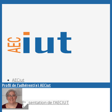
Adhérer à l’AECiut
Se connecter
Editer mes informations
Mot de passe perdu ?
AECiut
Profil de l’adhérent(e) AECiut
Présentation de l’AECIUT