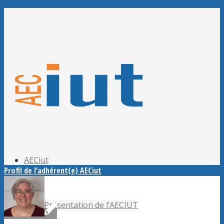
Adhérer à l’AECiut
Se connecter
Editer mes informations
Mot de passe perdu ?
AECiut
Profil de l’adhérent(e) AECiut
Présentation de l’AECIUT