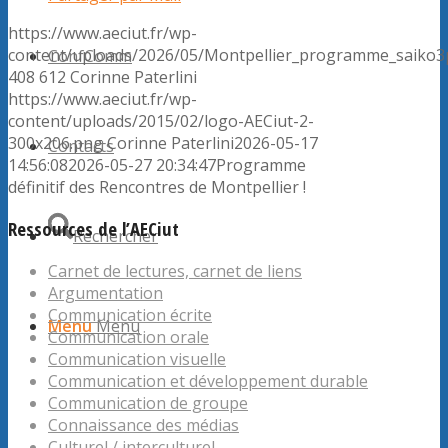
https://www.aeciut.fr/wp-
content/uploads/2026/05/Montpellier_programme_saiko3
ConfComm
408
612
Corinne Paterlini
https://www.aeciut.fr/wp-
content/uploads/2015/02/logo-AECiut-2-
300x206.png
Corinne Paterlini
2026-05-17
Contacts
14:56:08
2026-05-27 20:34:47
Programme
définitif des Rencontres de Montpellier !
Ressources de l’AECiut
Rechercher
Carnet de lectures, carnet de liens
Argumentation
Communication écrite
Menu
Menu
Communication orale
Communication visuelle
Communication et développement durable
Communication de groupe
Connaissance des médias
Culturel / interculturel