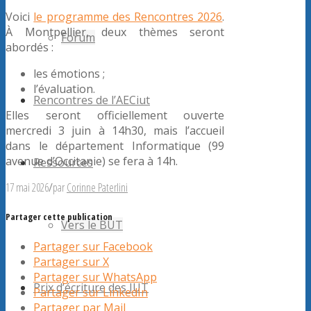
Voici
le programme des Rencontres 2026
.
À Montpellier, deux thèmes seront
Forum
abordés :
les émotions ;
l’évaluation.
Rencontres de l’AECiut
Elles seront officiellement ouverte
mercredi 3 juin à 14h30, mais l’accueil
dans le département Informatique (99
avenue d’Occitanie) se fera à 14h.
Ressources
17 mai 2026
/
par
Corinne Paterlini
Partager cette publication
Vers le BUT
Partager sur Facebook
Partager sur X
Partager sur WhatsApp
Prix d’écriture des IUT
Partager sur LinkedIn
Partager par Mail