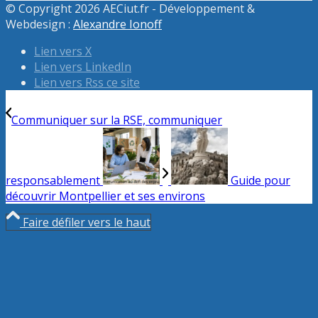
© Copyright 2026 AECiut.fr - Développement &
Webdesign :
Alexandre Ionoff
Lien vers X
Lien vers LinkedIn
Lien vers Rss ce site
Communiquer sur la RSE, communiquer
responsablement
Guide pour
découvrir Montpellier et ses environs
Faire défiler vers le haut