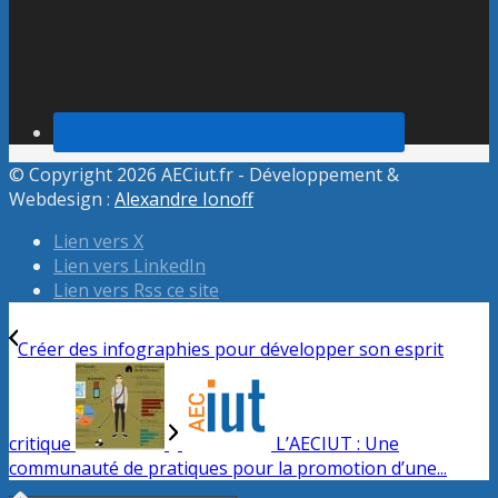
© Copyright 2026 AECiut.fr - Développement &
Webdesign :
Alexandre Ionoff
Lien vers X
Lien vers LinkedIn
Lien vers Rss ce site
Créer des infographies pour développer son esprit
critique
L’AECIUT : Une
communauté de pratiques pour la promotion d’une...