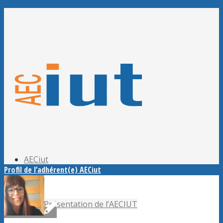
Adhérer à l’AECiut
Se connecter
Editer mes informations
Mot de passe perdu ?
AECiut
Profil de l’adhérent(e) AECiut
Présentation de l’AECIUT