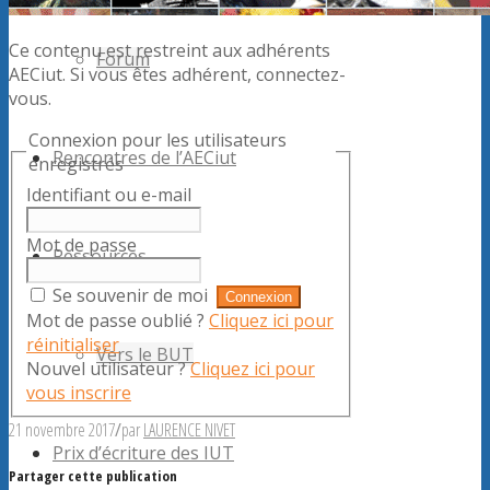
Ce contenu est restreint aux adhérents
Forum
AECiut. Si vous êtes adhérent, connectez-
vous.
Connexion pour les utilisateurs
Rencontres de l’AECiut
enregistrés
Identifiant ou e-mail
Mot de passe
Ressources
Se souvenir de moi
Mot de passe oublié ?
Cliquez ici pour
réinitialiser
Vers le BUT
Nouvel utilisateur ?
Cliquez ici pour
vous inscrire
21 novembre 2017
/
par
LAURENCE NIVET
Prix d’écriture des IUT
Partager cette publication