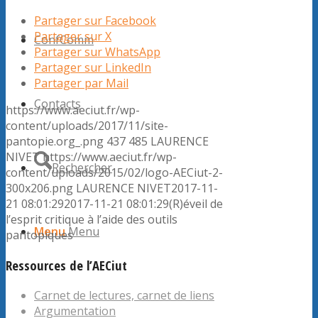
Partager sur Facebook
Partager sur X
ConfComm
Partager sur WhatsApp
Partager sur LinkedIn
Partager par Mail
Contacts
https://www.aeciut.fr/wp-
content/uploads/2017/11/site-
pantopie.org_.png
437
485
LAURENCE
NIVET
https://www.aeciut.fr/wp-
Rechercher
content/uploads/2015/02/logo-AECiut-2-
300x206.png
LAURENCE NIVET
2017-11-
21 08:01:29
2017-11-21 08:01:29
(R)éveil de
l’esprit critique à l’aide des outils
Menu
Menu
pantopiques
Ressources de l’AECiut
Carnet de lectures, carnet de liens
Argumentation