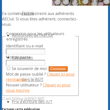
Forum
Ce contenu est restreint aux adhérents
AECiut. Si vous êtes adhérent, connectez-
vous.
Connexion pour les utilisateurs
Rencontres de l’AECiut
enregistrés
Identifiant ou e-mail
Mot de passe
Ressources
Se souvenir de moi
Mot de passe oublié ?
Cliquez ici pour
réinitialiser
Vers le BUT
Nouvel utilisateur ?
Cliquez ici pour
vous inscrire
27 avril 2020
/
par
LAURENCE NIVET
Prix d’écriture des IUT
Partager cette publication