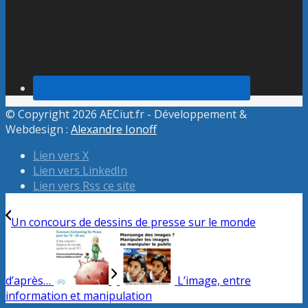
© Copyright 2026 AECiut.fr - Développement &
Webdesign :
Alexandre Ionoff
Lien vers X
Lien vers LinkedIn
Lien vers Rss ce site
Un concours de dessins de presse sur le monde
d’après…
L’image, entre
information et manipulation