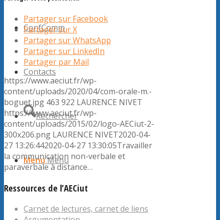
Partager sur Facebook
ConfComm
Partager sur X
Partager sur WhatsApp
Partager sur LinkedIn
Partager par Mail
Contacts
https://www.aeciut.fr/wp-
content/uploads/2020/04/com-orale-m.-
boguet.jpg
463
922
LAURENCE NIVET
https://www.aeciut.fr/wp-
Rechercher
content/uploads/2015/02/logo-AECiut-2-
300x206.png
LAURENCE NIVET
2020-04-
27 13:26:44
2020-04-27 13:30:05
Travailler
la communication non-verbale et
Menu
Menu
paraverbale à distance…
Ressources de l’AECiut
Carnet de lectures, carnet de liens
Argumentation