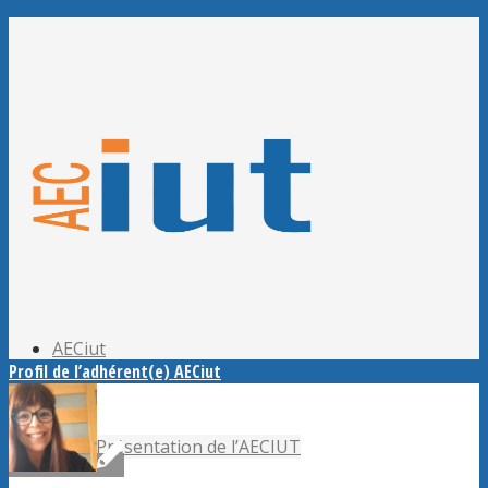
Adhérer à l’AECiut
Se connecter
Editer mes informations
Mot de passe perdu ?
AECiut
Profil de l’adhérent(e) AECiut
Présentation de l’AECIUT