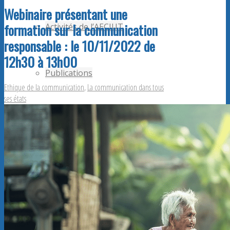
Webinaire présentant une
formation sur la communication
Activités de l’AECIUT
responsable : le 10/11/2022 de
12h30 à 13h00
Publications
Ethique de la communication
,
La communication dans tous
ses états
Adhérents AECiut
Promouvoir l’AECiut
Offres de postes