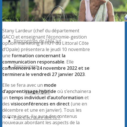
Forum
Stany Lardeur (chef du département
GACO et enseignant l’économie-gestion
Rencontres de l’AECiut
option marketing à l’IUT du Littoral Côte
d’Opale) présentera le jeudi 10 novembre
une
formation concernant la
communication responsable
. Elle
Ressources
commencera le 24 novembre 2022 et se
terminera le vendredi 27 janvier 2023
.
Elle se fera avec un
mode
d’apprentissage hybride
où s’enchainera
Vers le BUT
un
temps individuel d’autoformation
et
des
visioconférences en direct
(une en
décembre et une en janvier). Tous les
quinze jours, il y aura des contenus
Prix d’écriture des IUT
nouveaux abordant les aspects de la