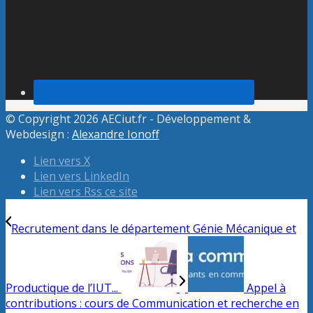
© Copyright 2026 AECiut.fr - Développement &
Webdesign :
Alexandre Ionoff
Lien vers X
Lien vers LinkedIn
Lien vers Rss ce site
Recrutement dans le département Génie Mécanique et
Productique de l’IUT...
Appel à
contributions : cours de Communication et recherche en