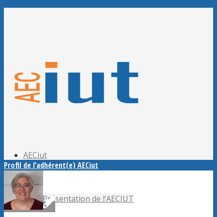
Adhérer à l’AECiut
Se connecter
Editer mes informations
Mot de passe perdu ?
AECiut
Profil de l’adhérent(e) AECiut
Présentation de l’AECIUT