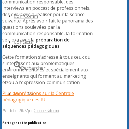
communication responsable, des
interviews en podcast de professionnels,
des exercices à réaliser pour la séance
ConfComm
suivante. Après avoir fait le panorama des
questions soulevées par la
communication responsable, la formation
se clora avec la
préparation de
Contacts
séquences pédagogiques
.
Cette formation s’adresse à tous ceux qui
s’intéressent aux problématiques
Rechercher
environnementales et spécialement aux
enseignants qui forment au marketing
et/ou à l’expression-communication.
Plus de précisions sur la Centrale
Menu
Menu
pédagogique des IUT
.
25 octobre 2022
/
par
Corinne Paterlini
Partager cette publication