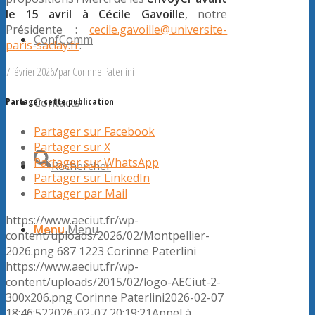
le 15 avril à Cécile Gavoille
, notre
Présidente :
cecile.gavoille@universite-
ConfComm
paris-saclay.fr
.
7 février 2026
/
par
Corinne Paterlini
Contacts
Partager cette publication
Partager sur Facebook
Partager sur X
Partager sur WhatsApp
Rechercher
Partager sur LinkedIn
Partager par Mail
https://www.aeciut.fr/wp-
Menu
Menu
content/uploads/2026/02/Montpellier-
2026.png
687
1223
Corinne Paterlini
https://www.aeciut.fr/wp-
content/uploads/2015/02/logo-AECiut-2-
300x206.png
Corinne Paterlini
2026-02-07
18:46:52
2026-02-07 20:19:21
Appel à