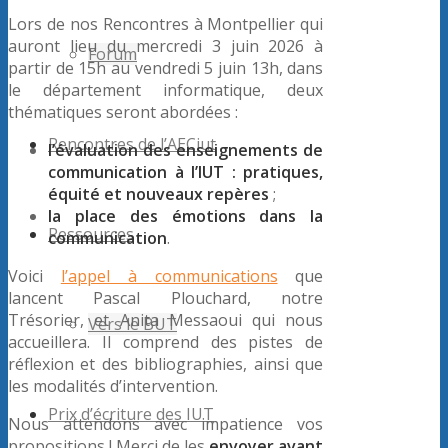
Lors de nos Rencontres à Montpellier qui
auront lieu du mercredi 3 juin 2026 à
Forum
partir de 15h au vendredi 5 juin 13h, dans
le département informatique, deux
thématiques seront abordées :
Rencontres de l’AECiut
l’évaluation des enseignements de
communication à l’IUT : pratiques,
équité et nouveaux repères
;
la place des émotions dans la
Ressources
communication
.
Voici
l’appel à communications
que
lancent Pascal Plouchard, notre
Trésorier, et Anita Messaoui qui nous
Vers le BUT
accueillera. Il comprend des pistes de
réflexion et des bibliographies, ainsi que
les modalités d’intervention.
Prix d’écriture des IUT
Nous attendons avec impatience vos
propositions ! Merci de les
envoyer avant