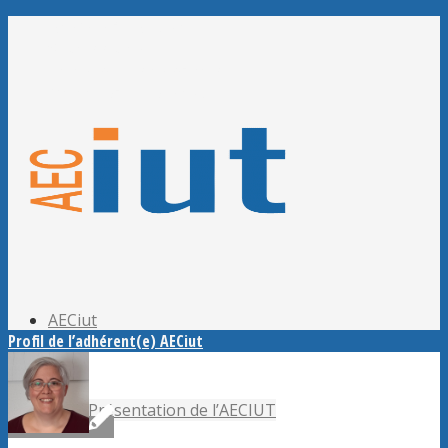
Adhérer à l’AECiut
Se connecter
Editer mes informations
Mot de passe perdu ?
AECiut
Profil de l’adhérent(e) AECiut
Présentation de l’AECIUT