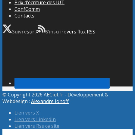
Prix d’écriture des IUT
ConfComm
Contacts
Suivre
sur X
S’inscrire
vers flux RSS
© Copyright 2026 AECiut.fr - Développement &
Webdesign :
Alexandre Ionoff
Lien vers X
Lien vers LinkedIn
Lien vers Rss ce site