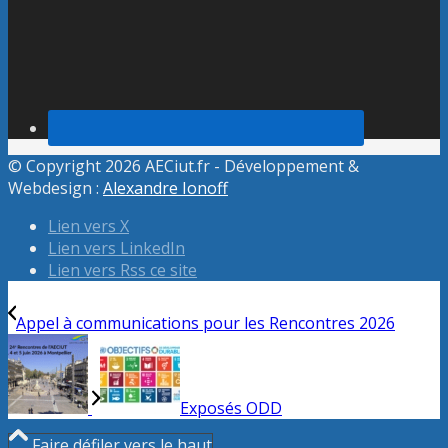
© Copyright 2026 AECiut.fr - Développement &
Webdesign :
Alexandre Ionoff
Lien vers X
Lien vers LinkedIn
Lien vers Rss ce site
Appel à communications pour les Rencontres 2026
Exposés ODD
Faire défiler vers le haut