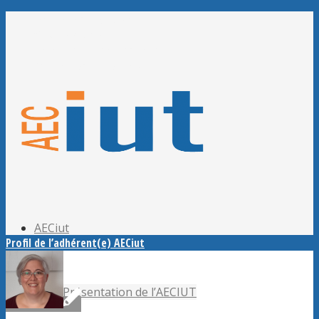
Adhérer à l’AECiut
Se connecter
Editer mes informations
Mot de passe perdu ?
AECiut
Profil de l’adhérent(e) AECiut
Présentation de l’AECIUT