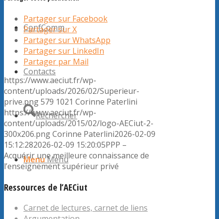
Partager sur Facebook
ConfComm
Partager sur X
Partager sur WhatsApp
Partager sur LinkedIn
Partager par Mail
Contacts
https://www.aeciut.fr/wp-
content/uploads/2026/02/Superieur-
prive.png
579
1021
Corinne Paterlini
https://www.aeciut.fr/wp-
Rechercher
content/uploads/2015/02/logo-AECiut-2-
300x206.png
Corinne Paterlini
2026-02-09
15:12:28
2026-02-09 15:20:05
PPP –
Acquérir une meilleure connaissance de
Menu
Menu
l’enseignement supérieur privé
Ressources de l’AECiut
Carnet de lectures, carnet de liens
Argumentation