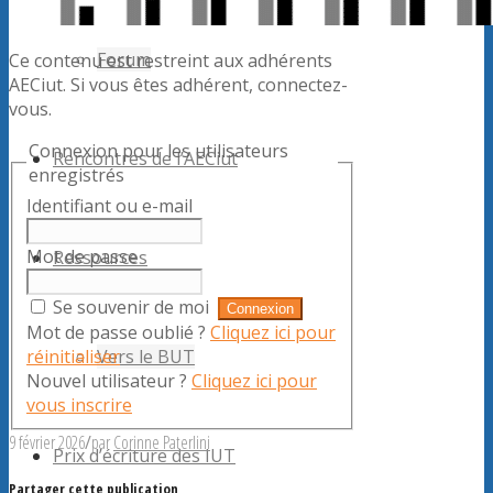
Forum
Ce contenu est restreint aux adhérents
AECiut. Si vous êtes adhérent, connectez-
vous.
Connexion pour les utilisateurs
Rencontres de l’AECiut
enregistrés
Identifiant ou e-mail
Mot de passe
Ressources
Se souvenir de moi
Mot de passe oublié ?
Cliquez ici pour
réinitialiser
Vers le BUT
Nouvel utilisateur ?
Cliquez ici pour
vous inscrire
9 février 2026
/
par
Corinne Paterlini
Prix d’écriture des IUT
Partager cette publication