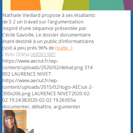
Nathalie Vieillard propose à ses étudiants
de S 2 un travail sur l’argumentation
inspiré d’une séquence présentée par
Cécile Gavoille. Le dossier documentaire
étant destiné à un public d’informaticiens
(soit à peu près 96% de
(suite…)
2 février 2020
/
par
LAURENCE NIVET
https://www.aeciut.fr/wp-
content/uploads/2020/02/debat.png
314
802
LAURENCE NIVET
https://www.aeciut.fr/wp-
content/uploads/2015/02/logo-AECiut-2-
300x206.png
LAURENCE NIVET
2020-02-
02 19:24:38
2020-02-02 19:26:05
Se
documenter, débattre, argumenter