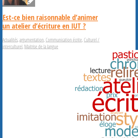
Est-ce bien raisonnable d’animer
un atelier d’écriture en IUT ?
Actualités
,
argumentation
,
Communication écrite
,
Culturel /
interculturel
,
Maitrise de la langue