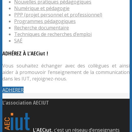
Nouvelles pratiques pédagogiques
Numérique et pédagogie
PPP (projet personnel et professionnel)
Programmes pédagogiques
Recherche documentaire
Techniques de recherches d’emploi
SAÉ
ADHÉREZ À L’AECiut !
Vous souhaitez échanger avec des collègues et ainsi
aider à promouvoir l’enseignement de la communication
dans les IUT, rejoignez-nous.
ADHERER
L’association AECIUT
L'AECiut
, c'est un réseau d’enseignants