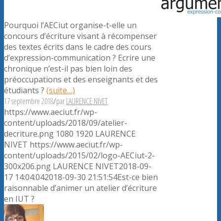
Pourquoi l’AECiut organise-t-elle un
concours d’écriture visant à récompenser
des textes écrits dans le cadre des cours
d’expression-communication ? Ecrire une
chronique n’est-il pas bien loin des
préoccupations et des enseignants et des
étudiants ?
(suite…)
17 septembre 2018
/
par
LAURENCE NIVET
https://www.aeciut.fr/wp-
content/uploads/2018/09/atelier-
decriture.png
1080
1920
LAURENCE
NIVET
https://www.aeciut.fr/wp-
content/uploads/2015/02/logo-AECiut-2-
300x206.png
LAURENCE NIVET
2018-09-
17 14:04:04
2018-09-30 21:51:54
Est-ce bien
raisonnable d’animer un atelier d’écriture
en IUT ?