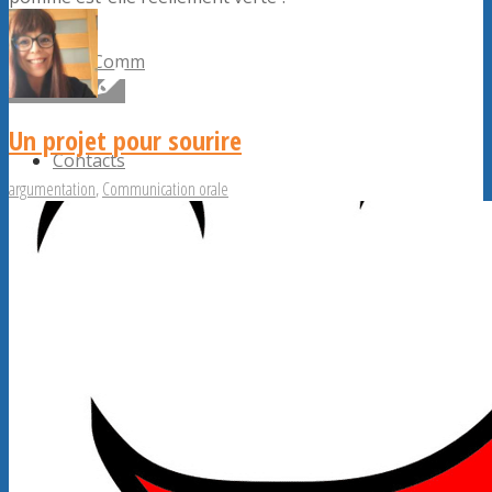
ConfComm
Un projet pour sourire
Contacts
argumentation
,
Communication orale
Rechercher
Menu
Menu