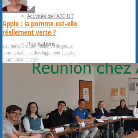
Activités de l’AECIUT
Apple : la pomme est-elle
réellement verte ?
Publications
argumentation
,
Communication de groupe
,
Communication et développement durable
,
Communication orale
Adhérents AECiut
Promouvoir l’AECiut
Offres de postes