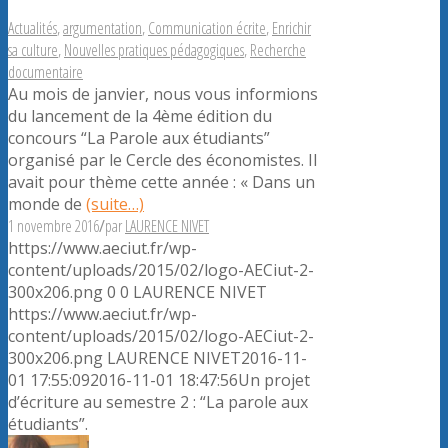
Actualités
,
argumentation
,
Communication écrite
,
Enrichir
sa culture
,
Nouvelles pratiques pédagogiques
,
Recherche
documentaire
Au mois de janvier, nous vous informions
du lancement de la 4ème édition du
concours “La Parole aux étudiants”
organisé par le Cercle des économistes. Il
avait pour thème cette année : « Dans un
monde de
(suite…)
1 novembre 2016
/
par
LAURENCE NIVET
https://www.aeciut.fr/wp-
content/uploads/2015/02/logo-AECiut-2-
300x206.png
0
0
LAURENCE NIVET
https://www.aeciut.fr/wp-
content/uploads/2015/02/logo-AECiut-2-
300x206.png
LAURENCE NIVET
2016-11-
01 17:55:09
2016-11-01 18:47:56
Un projet
d’écriture au semestre 2 : “La parole aux
étudiants”.