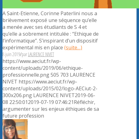
A Saint-Etienne, Corinne Paterlini nous a
brièvement exposé une séquence qu’elle
a menée avec ses étudiants de S 4 et
qu’elle a sobrement intitulée : “Ethique de
l’informatique”. S’inspirant d’un dispositif
expérimental mis en place
(suite…)
8 juin 2019
/
par
LAURENCE NIVET
https://www.aeciut.fr/wp-
content/uploads/2019/06/ethique-
professionnelle.png
505
703
LAURENCE
NIVET
https://www.aeciut.fr/wp-
content/uploads/2015/02/logo-AECiut-2-
300x206.png
LAURENCE NIVET
2019-06-
08 22:50:01
2019-07-19 07:46:21
Réfléchir,
argumenter sur les enjeux éthiques de sa
future profession