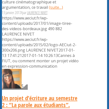
culture cinématographique et
argumentation, ce travail
(suite…)
13 janvier 2017
/
par
LAURENCE NIVET
https://www.aeciut.fr/wp-
content/uploads/2017/01/image-tiree-
des-videos-bordeaux.jpg
490
882
LAURENCE NIVET
https://www.aeciut.fr/wp-
content/uploads/2015/02/logo-AECiut-2-
300x206.png
LAURENCE NIVET
2017-01-
13 17:41:21
2017-01-14 10:26:13
Cannes à
l’IUT, ou comment monter un projet vidéo
en expression-communication
Un projet d’écriture au semestre
2 : “La parole aux étudiants”.