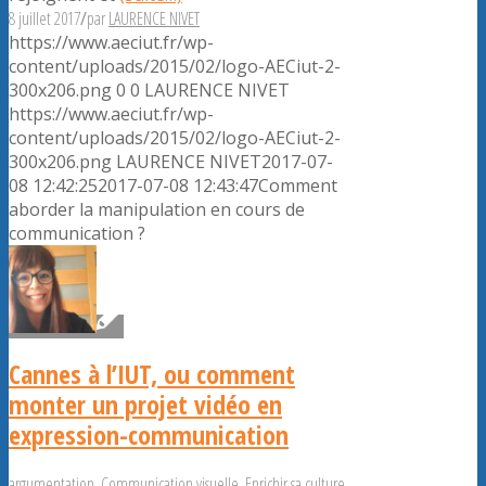
8 juillet 2017
/
par
LAURENCE NIVET
https://www.aeciut.fr/wp-
content/uploads/2015/02/logo-AECiut-2-
300x206.png
0
0
LAURENCE NIVET
https://www.aeciut.fr/wp-
content/uploads/2015/02/logo-AECiut-2-
300x206.png
LAURENCE NIVET
2017-07-
08 12:42:25
2017-07-08 12:43:47
Comment
aborder la manipulation en cours de
communication ?
Cannes à l’IUT, ou comment
monter un projet vidéo en
expression-communication
argumentation
,
Communication visuelle
,
Enrichir sa culture