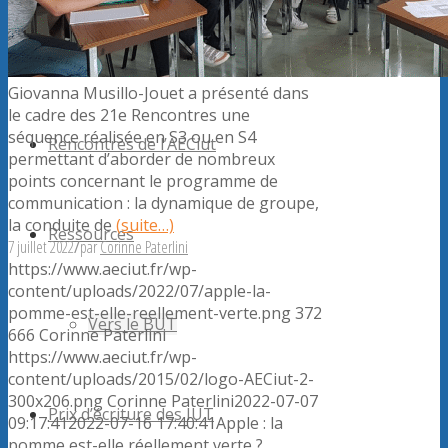
Forum
Giovanna Musillo-Jouet a présenté dans
le cadre des 21e Rencontres une
séquence réalisée en S3 ou en S4
Rencontres de l’AECiut
permettant d’aborder de nombreux
points concernant le programme de
communication : la dynamique de groupe,
la conduite de
(suite…)
Ressources
7 juillet 2022
/
par
Corinne Paterlini
https://www.aeciut.fr/wp-
content/uploads/2022/07/apple-la-
pomme-est-elle-reellement-verte.png
372
Vers le BUT
666
Corinne Paterlini
https://www.aeciut.fr/wp-
content/uploads/2015/02/logo-AECiut-2-
300x206.png
Corinne Paterlini
2022-07-07
Prix d’écriture des IUT
09:17:41
2022-07-16 17:40:41
Apple : la
pomme est-elle réellement verte ?