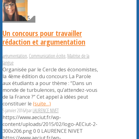
Un concours pour travailler
rédaction et argumentation
argumentation
,
Communication écrite
,
Maitrise de la
langue
Organisée par le Cercle des économistes,
la 4ème édition du concours La Parole
aux étudiants a pour thème : “Dans un
monde de turbulences, qu’attendez-vous
de la France ?” Cet appel à idées peut
constituer le
(suite…)
5 janvier 2016
/
par
LAURENCE NIVET
https://www.aeciut.fr/wp-
content/uploads/2015/02/logo-AECiut-2-
300x206.png
0
0
LAURENCE NIVET
https://www.aeciut.fr/wp-