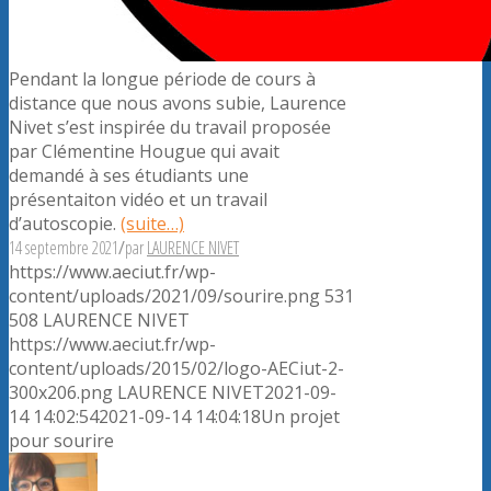
Pendant la longue période de cours à
distance que nous avons subie, Laurence
Nivet s’est inspirée du travail proposée
par Clémentine Hougue qui avait
demandé à ses étudiants une
présentaiton vidéo et un travail
d’autoscopie.
(suite…)
14 septembre 2021
/
par
LAURENCE NIVET
https://www.aeciut.fr/wp-
content/uploads/2021/09/sourire.png
531
508
LAURENCE NIVET
https://www.aeciut.fr/wp-
content/uploads/2015/02/logo-AECiut-2-
300x206.png
LAURENCE NIVET
2021-09-
14 14:02:54
2021-09-14 14:04:18
Un projet
pour sourire