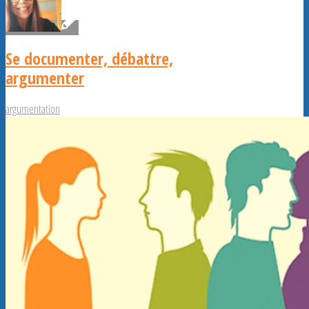
Se documenter, débattre,
argumenter
argumentation