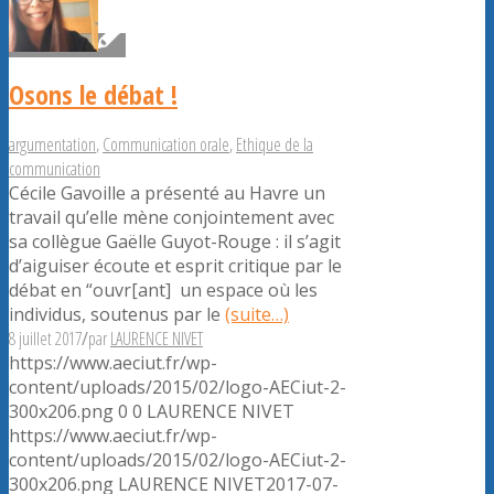
Osons le débat !
argumentation
,
Communication orale
,
Ethique de la
communication
Cécile Gavoille a présenté au Havre un
travail qu’elle mène conjointement avec
sa collègue Gaëlle Guyot-Rouge : il s’agit
d’aiguiser écoute et esprit critique par le
débat en “ouvr[ant] un espace où les
individus, soutenus par le
(suite…)
8 juillet 2017
/
par
LAURENCE NIVET
https://www.aeciut.fr/wp-
content/uploads/2015/02/logo-AECiut-2-
300x206.png
0
0
LAURENCE NIVET
https://www.aeciut.fr/wp-
content/uploads/2015/02/logo-AECiut-2-
300x206.png
LAURENCE NIVET
2017-07-