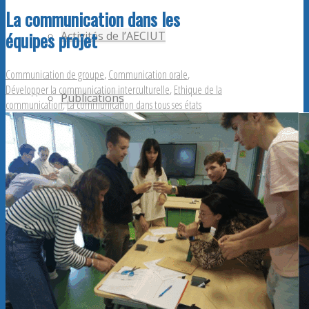
La communication dans les
équipes projet
Activités de l’AECIUT
Communication de groupe
,
Communication orale
,
Développer la communication interculturelle
,
Ethique de la
Publications
communication
,
La communication dans tous ses états
Adhérents AECiut
Promouvoir l’AECiut
Offres de postes