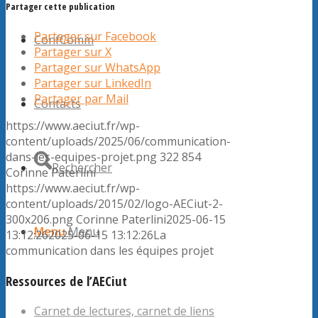
Partager cette publication
Partager sur Facebook
ConfComm
Partager sur X
Partager sur WhatsApp
Partager sur LinkedIn
Partager par Mail
Contacts
https://www.aeciut.fr/wp-
content/uploads/2025/06/communication-
dans-les-equipes-projet.png
322
854
Rechercher
Corinne Paterlini
https://www.aeciut.fr/wp-
content/uploads/2015/02/logo-AECiut-2-
300x206.png
Corinne Paterlini
2025-06-15
Menu
Menu
13:12:26
2025-06-15 13:12:26
La
communication dans les équipes projet
Ressources de l’AECiut
Carnet de lectures, carnet de liens