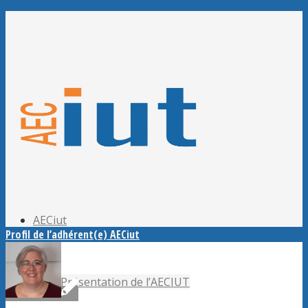
Adhérer à l’AECiut
Se connecter
Editer mes informations
Mot de passe perdu ?
AECiut
Profil de l’adhérent(e) AECiut
Présentation de l’AECIUT