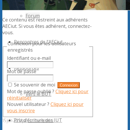
Forum
Ce contenu est restreint aux adhérents
AECiut. Si vous êtes adhérent, connectez-
vous.
Rencontres de l’AECiut
Connexion pour les utilisateurs
enregistrés
Identifiant ou e-mail
Ressources
Mot de passe
Se souvenir de moi
Mot de passe oublié ?
Cliquez ici pour
Vers le BUT
réinitialiser
Nouvel utilisateur ?
Cliquez ici pour
vous inscrire
Prix d’écriture des IUT
15 juin 2025
/
par
Corinne Paterlini