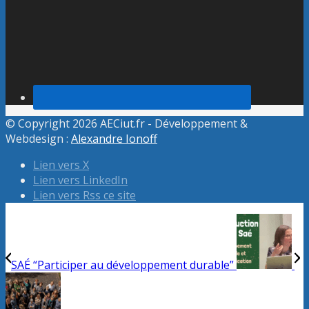
© Copyright 2026 AECiut.fr - Développement &
Webdesign :
Alexandre Ionoff
Lien vers X
Lien vers LinkedIn
Lien vers Rss ce site
SAÉ “Participer au développement durable”