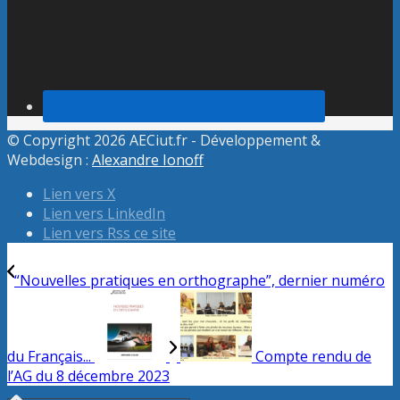
© Copyright 2026 AECiut.fr - Développement &
Webdesign :
Alexandre Ionoff
Lien vers X
Lien vers LinkedIn
Lien vers Rss ce site
“Nouvelles pratiques en orthographe”, dernier numéro
du Français...
Compte rendu de
l’AG du 8 décembre 2023