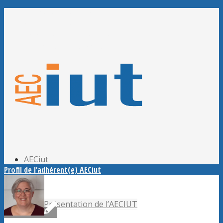
Adhérer à l’AECiut
Se connecter
Editer mes informations
Mot de passe perdu ?
AECiut
Profil de l’adhérent(e) AECiut
Présentation de l’AECIUT