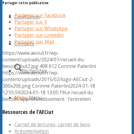
Partager cette publication
Partager sur Facebook
ConfComm
Partager sur X
Partager sur WhatsApp
Partager sur LinkedIn
Partager par Mail
Contacts
https://www.aeciut.fr/wp-
content/uploads/2024/01/recueil-du-
besoin_but2.jpg
408
612
Corinne Paterlini
Rechercher
https://www.aeciut.fr/wp-
content/uploads/2015/02/logo-AECiut-2-
300x206.png
Corinne Paterlini
2024-01-18
12:55:59
2024-01-18 13:05:19
Le recueil du
Menu
Menu
besoin, approfondissement : l’entretien
Ressources de l’AECiut
Carnet de lectures, carnet de liens
Argumentation