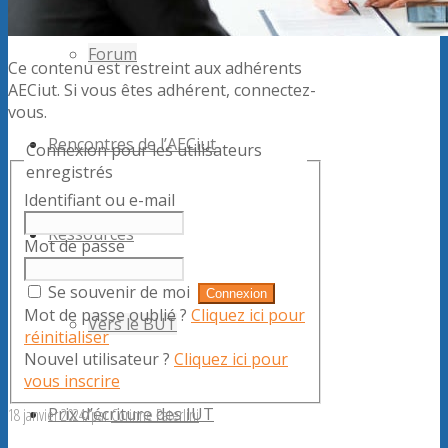
Forum
Ce contenu est restreint aux adhérents
AECiut. Si vous êtes adhérent, connectez-
vous.
Rencontres de l’AECiut
Connexion pour les utilisateurs
enregistrés
Identifiant ou e-mail
Ressources
Mot de passe
Se souvenir de moi
Mot de passe oublié ?
Cliquez ici pour
Vers le BUT
réinitialiser
Nouvel utilisateur ?
Cliquez ici pour
vous inscrire
Prix d’écriture des IUT
18 janvier 2024
/
par
Corinne Paterlini