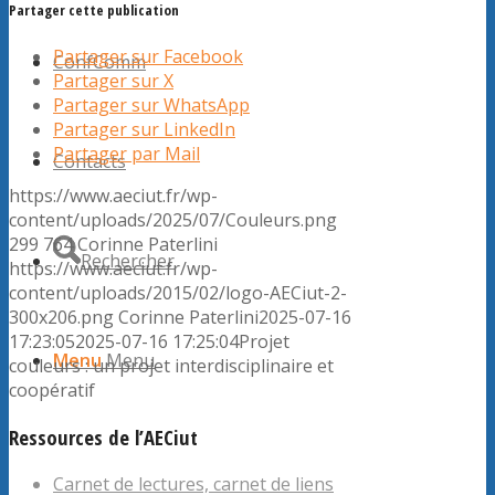
Partager cette publication
Partager sur Facebook
ConfComm
Partager sur X
Partager sur WhatsApp
Partager sur LinkedIn
Partager par Mail
Contacts
https://www.aeciut.fr/wp-
content/uploads/2025/07/Couleurs.png
299
764
Corinne Paterlini
Rechercher
https://www.aeciut.fr/wp-
content/uploads/2015/02/logo-AECiut-2-
300x206.png
Corinne Paterlini
2025-07-16
17:23:05
2025-07-16 17:25:04
Projet
Menu
Menu
couleurs : un projet interdisciplinaire et
coopératif
Ressources de l’AECiut
Carnet de lectures, carnet de liens