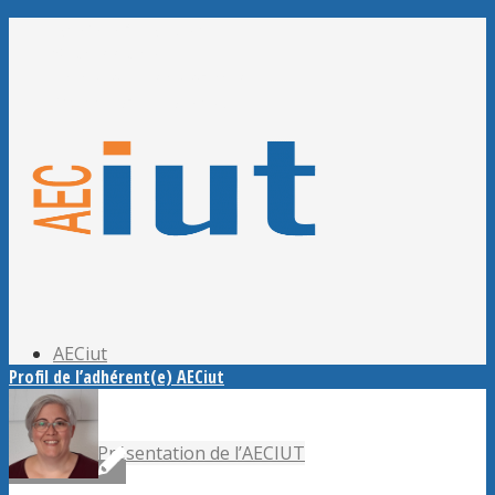
Adhérer à l’AECiut
Se connecter
Editer mes informations
Mot de passe perdu ?
AECiut
Profil de l’adhérent(e) AECiut
Présentation de l’AECIUT