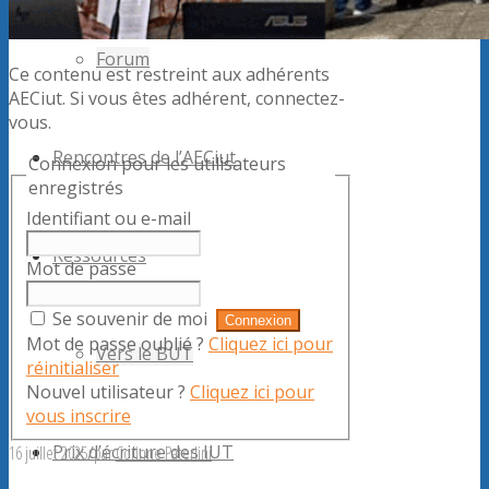
Forum
Ce contenu est restreint aux adhérents
AECiut. Si vous êtes adhérent, connectez-
vous.
Rencontres de l’AECiut
Connexion pour les utilisateurs
enregistrés
Identifiant ou e-mail
Ressources
Mot de passe
Se souvenir de moi
Mot de passe oublié ?
Cliquez ici pour
Vers le BUT
réinitialiser
Nouvel utilisateur ?
Cliquez ici pour
vous inscrire
Prix d’écriture des IUT
16 juillet 2025
/
par
Corinne Paterlini