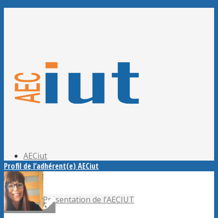
Adhérer à l’AECiut
Se connecter
Editer mes informations
Mot de passe perdu ?
AECiut
Profil de l’adhérent(e) AECiut
Présentation de l’AECIUT