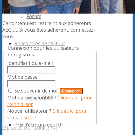
Forum
Ce contenu est restreint aux adhérents
AECiut. Si vous êtes adhérent, connectez-
vous.
Rencontres de l’AECiut
Connexion pour les utilisateurs
enregistrés
Identifiant ou e-mail
Ressources
Mot de passe
Se souvenir de moi
Mot de passe oublié ?
Cliquez ici pour
Vers le BUT
réinitialiser
Nouvel utilisateur ?
Cliquez ici pour
vous inscrire
Prix d’écriture des IUT
22 janvier 2018
/
par
LAURENCE NIVET