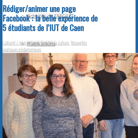
Rédiger/animer une page
Facebook : la belle expérience de
Activités de l’AECIUT
5 étudiants de l’IUT de Caen
Culturel / interculturel
,
Enrichir sa culture
,
Nouvelles
Publications
pratiques pédagogiques
Adhérents AECiut
Promouvoir l’AECiut
Offres de postes