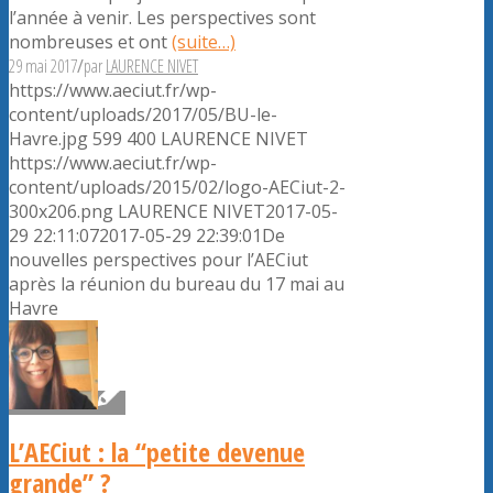
l’année à venir. Les perspectives sont
nombreuses et ont
(suite…)
29 mai 2017
/
par
LAURENCE NIVET
https://www.aeciut.fr/wp-
content/uploads/2017/05/BU-le-
Havre.jpg
599
400
LAURENCE NIVET
https://www.aeciut.fr/wp-
content/uploads/2015/02/logo-AECiut-2-
300x206.png
LAURENCE NIVET
2017-05-
29 22:11:07
2017-05-29 22:39:01
De
nouvelles perspectives pour l’AECiut
après la réunion du bureau du 17 mai au
Havre
L’AECiut : la “petite devenue
grande” ?