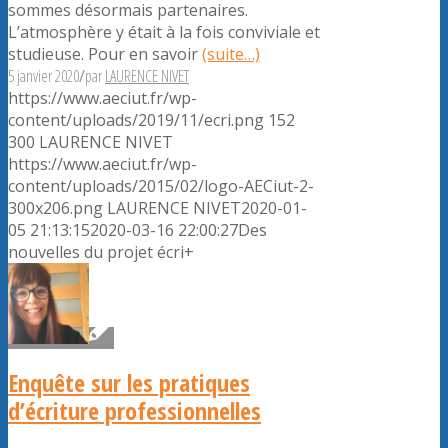
sommes désormais partenaires.
L’atmosphère y était à la fois conviviale et
studieuse. Pour en savoir
(suite…)
5 janvier 2020
/
par
LAURENCE NIVET
https://www.aeciut.fr/wp-
content/uploads/2019/11/ecri.png
152
300
LAURENCE NIVET
https://www.aeciut.fr/wp-
content/uploads/2015/02/logo-AECiut-2-
300x206.png
LAURENCE NIVET
2020-01-
05 21:13:15
2020-03-16 22:00:27
Des
nouvelles du projet écri+
Enquête sur les pratiques
d’écriture professionnelles