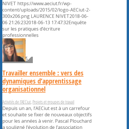
NIVET
https://www.aeciut.fr/wp-
content/uploads/2015/02/logo-AECiut-2-
300x206.png
LAURENCE NIVET
2018-06-
06 21:26:23
2018-06-13 17:47:32
Enquête
sur les pratiques d’écriture
professionnelles
Travailler ensemble : vers des
dynamiques d’apprentissage
organisationnel
Activités de l’AECiut
,
Projets et groupes de travail
Depuis un an, l’AECiut est à un carrefour
et souhaite se fixer de nouveaux objectifs
pour les années à venir. Pascal Plouchard
a souligné l’évolution de l’association