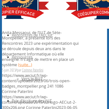
Forum
Anita Messaoui, de l’IUT de Sète-
Rencontres de l’AECiut
Montpellier, a présenté lors des
Rencontres 2023 une expérimentation qui
se déroule depuis deux ans dans le
département Informatique où elle
Ressources
enseigne. Il s’agit de mettre en place un
système
(suite…)
5 juin 2023
/
par
Corinne Paterlini
https://www.aeciut.fr/wp-
Vers le BUT
content/uploads/2023/06/trois-open-
badges_montpellier.png
241
1086
Corinne Paterlini
https://www.aeciut.fr/wp-
Prix d’écriture des IUT
content/uploads/2015/02/logo-AECiut-2-
300x206.png
Corinne Paterlini
2023-06-05