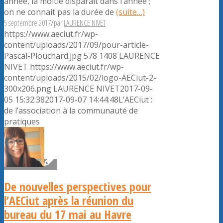
année, la moitié disparaît dans l’année ;
on ne connait pas la durée de
(suite…)
5 septembre 2017
/
par
LAURENCE NIVET
https://www.aeciut.fr/wp-
content/uploads/2017/09/pour-article-
Pascal-Plouchard.jpg
578
1408
LAURENCE
NIVET
https://www.aeciut.fr/wp-
content/uploads/2015/02/logo-AECiut-2-
300x206.png
LAURENCE NIVET
2017-09-
05 15:32:38
2017-09-07 14:44:48
L’AECiut :
de l’association à la communauté de
pratiques
De nouvelles perspectives pour
l’AECiut après la réunion du
bureau du 17 mai au Havre