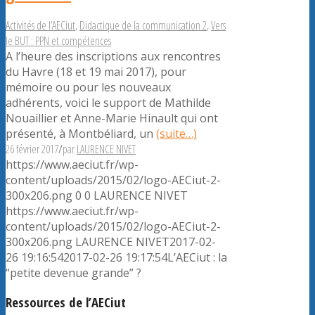
Activités de l’AECiut
,
Didactique de la communication 2
,
Vers
le BUT : PPN et compétences
A l’heure des inscriptions aux rencontres
du Havre (18 et 19 mai 2017), pour
mémoire ou pour les nouveaux
adhérents, voici le support de Mathilde
Nouaillier et Anne-Marie Hinault qui ont
présenté, à Montbéliard, un
(suite…)
26 février 2017
/
par
LAURENCE NIVET
https://www.aeciut.fr/wp-
content/uploads/2015/02/logo-AECiut-2-
300x206.png
0
0
LAURENCE NIVET
https://www.aeciut.fr/wp-
content/uploads/2015/02/logo-AECiut-2-
300x206.png
LAURENCE NIVET
2017-02-
26 19:16:54
2017-02-26 19:17:54
L’AECiut : la
“petite devenue grande” ?
Ressources de l’AECiut