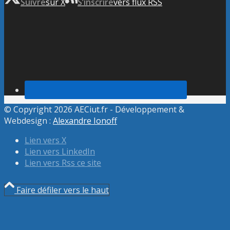
Suivre
sur X
S’inscrire
vers flux RSS
© Copyright 2026 AECiut.fr - Développement &
Webdesign :
Alexandre Ionoff
Lien vers X
Lien vers LinkedIn
Lien vers Rss ce site
Faire défiler vers le haut