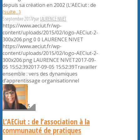
depuis sa création en 2002 (L’AECiut : de
(suite…)
5 septembre 2017
/
par
LAURENCE NIVET
https://www.aeciut.fr/wp-
content/uploads/2015/02/logo-AECiut-2-
300x206.png
0
0
LAURENCE NIVET
https://www.aeciut.fr/wp-
content/uploads/2015/02/logo-AECiut-2-
300x206.png
LAURENCE NIVET
2017-09-
05 15:52:39
2017-09-05 15:52:39
Travailler
ensemble : vers des dynamiques
d’apprentissage organisationnel
L’AECiut : de l’association à la
communauté de pratiques