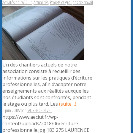
Activités de l’AECiut
,
Actualités
,
Projets et groupes de travail
Un des chantiers actuels de notre
association consiste à recueillir des
informations sur les pratiques d’écriture
professionnelles, afin d’adapter notre
enseignements aux réalités auxquelles
nos étudiants sont confrontés, pendant
le stage ou plus tard. Les
(suite…)
6 juin 2018
/
par
LAURENCE NIVET
https://www.aeciut.fr/wp-
content/uploads/2018/06/ecriture-
professionnelle.jpg
183
275
LAURENCE