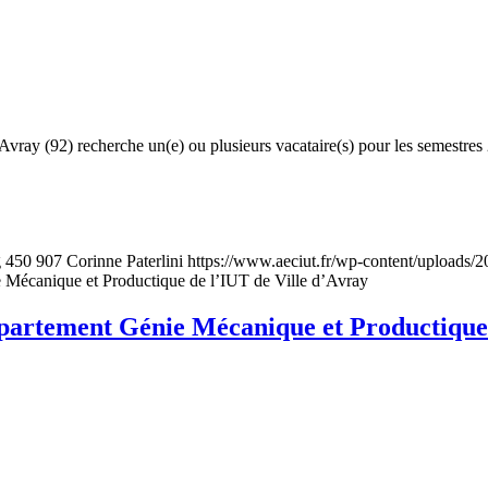
ray (92) recherche un(e) ou plusieurs vacataire(s) pour les semestres 
g
450
907
Corinne Paterlini
https://www.aeciut.fr/wp-content/uploads
 Mécanique et Productique de l’IUT de Ville d’Avray
tement Génie Mécanique et Productique s