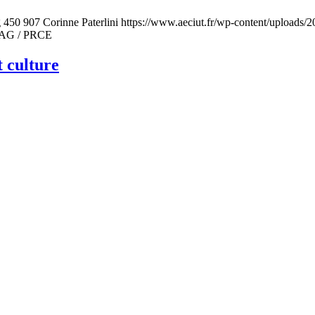
g
450
907
Corinne Paterlini
https://www.aeciut.fr/wp-content/uploads
PRAG / PRCE
 culture