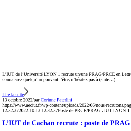
L’IUT de l’Université LYON 1 recrute un/une PRAG/PRCE en Lettres 
connaissez quelqu’un pouvant l’être, n’hésitez pas à (suite…)
Lire la suite
13 octobre 2022
/
par
Corinne Paterlini
https://www.aeciut.fr/wp-content/uploads/2022/06/nous-recrutons.pn
12:32:37
2022-10-13 12:32:37
Poste de PRCE/PRAG : IUT LYON 1 – D
L’IUT de Cachan recrute : poste de PRA