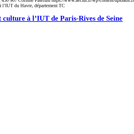
g
450
907
Corinne Paterlini
https://www.aeciut.fr/wp-content/uploads
r à l’IUT du Havre, département TC
 culture à l’IUT de Paris-Rives de Seine