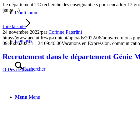
Le département TC recherche des enseignant.e.s pour encadrer 12 groupe
(suite…)
ConfComm
Lire la suite
24 novembre 2022
/
par
Corinne Paterlini
https://www.aeciut.fr/wp-content/uploads/2022/06/nous-recrutons.pn
Contacts
09:46:06
2022-11-24 09:46:06
Vacations en Expression, communication
Recrutement dans le département Génie Mé
Rechercher
Offres de postes
Menu
Menu