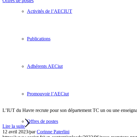
Offres de postes
Activités de l’AECIUT
Publications
Adhérents AECiut
Promouvoir l’AECiut
L’IUT du Havre recrute pour son département TC un ou une enseignant.
Offres de postes
Lire la suite
12 avril 2023
/
par
Corinne Paterlini