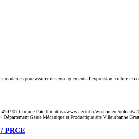
modernes pour assurer des enseignements d’expression, culture et co
g
450
907
Corinne Paterlini
https://www.aeciut.fr/wp-content/uploads
épartement Génie Mécanique et Productique site Villeurbanne Gratt
G / PRCE