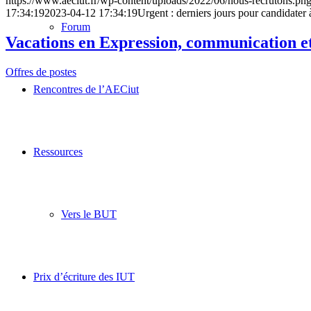
https://www.aeciut.fr/wp-content/uploads/2022/06/nous-recrutons.pn
17:34:19
2023-04-12 17:34:19
Urgent : derniers jours pour candidate
Forum
Vacations en Expression, communication et
Offres de postes
Rencontres de l’AECiut
Ressources
Vers le BUT
Prix d’écriture des IUT