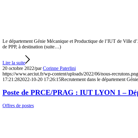
Le département Génie Mécanique et Productique de l’IUT de Ville d’Av
de PPP, à destination (suite…)
Lire la suite
20 octobre 2022
/
par
Corinne Paterlini
https://www.aeciut.fr/wp-content/uploads/2022/06/nous-recrutons.pn
17:21:28
2022-10-20 17:26:15
Recrutement dans le département Génie
Poste de PRCE/PRAG : IUT LYON 1 – Dépar
Offres de postes