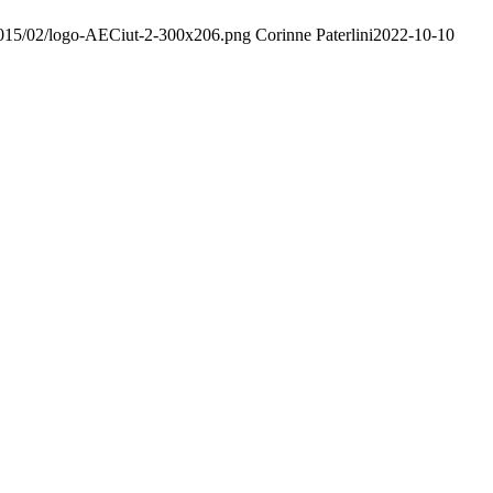
/2015/02/logo-AECiut-2-300x206.png
Corinne Paterlini
2022-10-10