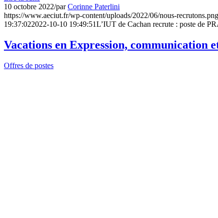
10 octobre 2022
/
par
Corinne Paterlini
https://www.aeciut.fr/wp-content/uploads/2022/06/nous-recrutons.pn
19:37:02
2022-10-10 19:49:51
L’IUT de Cachan recrute : poste de 
Vacations en Expression, communication et
Offres de postes