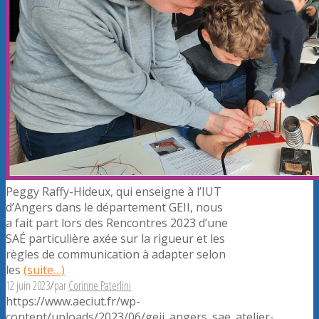
Peggy Raffy-Hideux, qui enseigne à l’IUT
d’Angers dans le département GEII, nous
a fait part lors des Rencontres 2023 d’une
SAÉ particulière axée sur la rigueur et les
règles de communication à adapter selon
les
(suite…)
12 juin 2023
/
par
Corinne Paterlini
https://www.aeciut.fr/wp-
content/uploads/2023/06/geii_angers_sae_atelier-