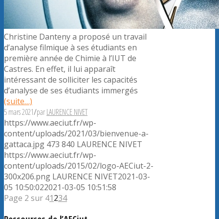
Christine Danteny a proposé un travail
d’analyse filmique à ses étudiants en
première année de Chimie à l’IUT de
Castres. En effet, il lui apparaît
intéressant de solliciter les capacités
d’analyse de ses étudiants immergés
(suite…)
5 mars 2021
/
par
LAURENCE NIVET
https://www.aeciut.fr/wp-
content/uploads/2021/03/bienvenue-a-
gattaca.jpg
473
840
LAURENCE NIVET
https://www.aeciut.fr/wp-
content/uploads/2015/02/logo-AECiut-2-
300x206.png
LAURENCE NIVET
2021-03-
05 10:50:02
2021-03-05 10:51:58
Page 2 sur 4
1
2
3
4
Ressources de l’AECiut