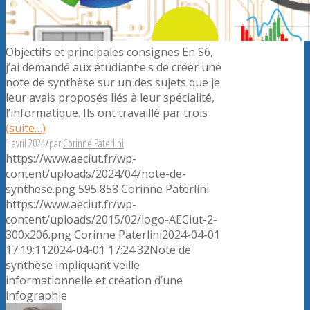
Objectifs et principales consignes En S6,
j’ai demandé aux étudiant·e·s de créer une
note de synthèse sur un des sujets que je
leur avais proposés liés à leur spécialité,
l’informatique. Ils ont travaillé par trois
(suite…)
1 avril 2024
/
par
Corinne Paterlini
https://www.aeciut.fr/wp-
content/uploads/2024/04/note-de-
synthese.png
595
858
Corinne Paterlini
https://www.aeciut.fr/wp-
content/uploads/2015/02/logo-AECiut-2-
300x206.png
Corinne Paterlini
2024-04-01
17:19:11
2024-04-01 17:24:32
Note de
synthèse impliquant veille
informationnelle et création d’une
infographie