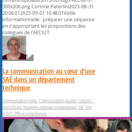
300x206.png
Corinne Paterlini
2023-08-31
20:06:01
2023-09-01 10:48:01
Veille
informationnelle : préparer une séquence
en s’appropriant les propositions des
collègues de l’AECIUT
La communication au cœur d’une
SAÉ dans un département
technique
Communication écrite
,
Communication visuelle
,
Culturel /
interculturel
,
Nouvelles pratiques pédagogiques
,
SAÉ
,
Vers
le BUT : PPN et compétences