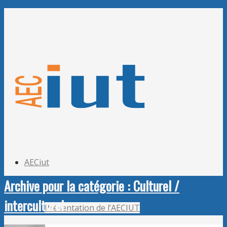
Adhérer à l’AECiut
Se connecter
Editer mes informations
Mot de passe perdu ?
AECiut
Archive pour la catégorie : Culturel /
interculturel
Présentation de l’AECIUT