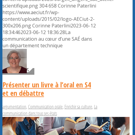
scientifique.png
304
658
Corinne Paterlini
https://www.aeciut.fr/wp-
content/uploads/2015/02/logo-AECiut-2-
300x206.png
Corinne Paterlini
2023-06-12
18:34:46
2023-06-12 18:36:28
La
communication au cœur d’une SAÉ dans
un département technique
Présenter un livre à l’oral en S4
et en débattre
argumentation
,
Communication orale
,
Enrichir sa culture
,
La
communication dans tous ses états