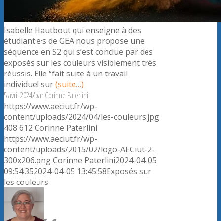
Isabelle Hautbout qui enseigne à des
étudiant·e·s de GEA nous propose une
séquence en S2 qui s’est conclue par des
exposés sur les couleurs visiblement très
réussis. Elle “fait suite à un travail
individuel sur
(suite…)
5 avril 2024
/
par
Corinne Paterlini
https://www.aeciut.fr/wp-
content/uploads/2024/04/les-couleurs.jpg
408
612
Corinne Paterlini
https://www.aeciut.fr/wp-
content/uploads/2015/02/logo-AECiut-2-
300x206.png
Corinne Paterlini
2024-04-05
09:54:35
2024-04-05 13:45:58
Exposés sur
les couleurs