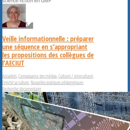
science-fiction en GMP
Veille informationnelle : préparer
une séquence en s’appropriant
les propositions des collègues de
l’AECIUT
Actualités
,
Connaissance des médias
,
Culturel / interculturel
,
Enrichir sa culture
,
Nouvelles pratiques pédagogiques
,
Recherche documentaire