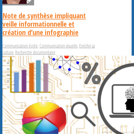
Note de synthèse impliquant
veille informationnelle et
création d’une infographie
Communication écrite
,
Communication visuelle
,
Enrichir sa
culture
,
Recherche documentaire