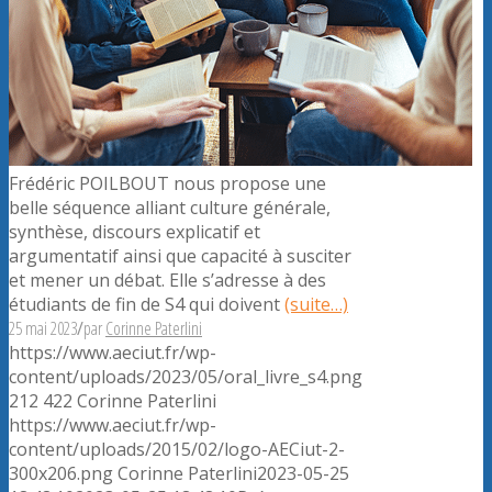
Frédéric POILBOUT nous propose une
belle séquence alliant culture générale,
synthèse, discours explicatif et
argumentatif ainsi que capacité à susciter
et mener un débat. Elle s’adresse à des
étudiants de fin de S4 qui doivent
(suite…)
25 mai 2023
/
par
Corinne Paterlini
https://www.aeciut.fr/wp-
content/uploads/2023/05/oral_livre_s4.png
212
422
Corinne Paterlini
https://www.aeciut.fr/wp-
content/uploads/2015/02/logo-AECiut-2-
300x206.png
Corinne Paterlini
2023-05-25