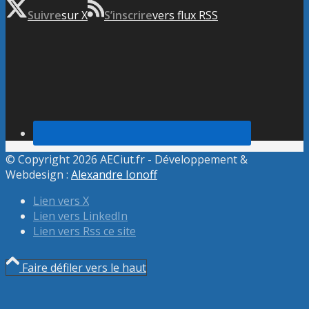
Suivre
sur X
S’inscrire
vers flux RSS
© Copyright 2026 AECiut.fr - Développement &
Webdesign :
Alexandre Ionoff
Lien vers X
Lien vers LinkedIn
Lien vers Rss ce site
Faire défiler vers le haut