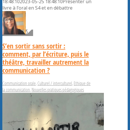
18:48:10
2023-05-25 18:48:10
Présenter un
livre à l’oral en S4 et en débattre
S’en sortir sans sortir :
comment, par l’écriture, puis le
théâtre, travailler autrement la
communication ?
Communication orale
,
Culturel / interculturel
,
Ethique de
la communication
,
Nouvelles pratiques pédagogiques