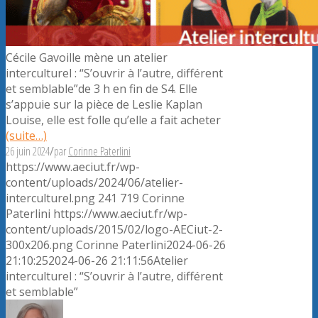
Cécile Gavoille mène un atelier
interculturel : “S’ouvrir à l’autre, différent
et semblable”de 3 h en fin de S4. Elle
s’appuie sur la pièce de Leslie Kaplan
Louise, elle est folle qu’elle a fait acheter
(suite…)
26 juin 2024
/
par
Corinne Paterlini
https://www.aeciut.fr/wp-
content/uploads/2024/06/atelier-
interculturel.png
241
719
Corinne
Paterlini
https://www.aeciut.fr/wp-
content/uploads/2015/02/logo-AECiut-2-
300x206.png
Corinne Paterlini
2024-06-26
21:10:25
2024-06-26 21:11:56
Atelier
interculturel : “S’ouvrir à l’autre, différent
et semblable”