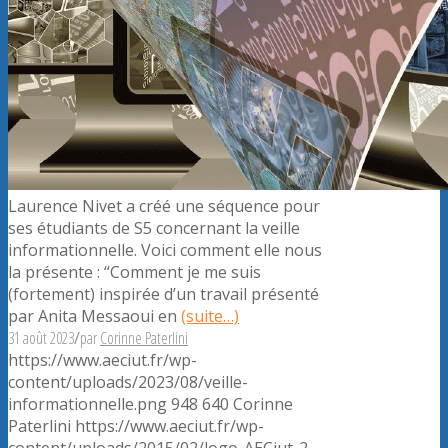
Laurence Nivet a créé une séquence pour
ses étudiants de S5 concernant la veille
informationnelle. Voici comment elle nous
la présente : “Comment je me suis
(fortement) inspirée d’un travail présenté
par Anita Messaoui en
(suite…)
31 août 2023
/
par
Corinne Paterlini
https://www.aeciut.fr/wp-
content/uploads/2023/08/veille-
informationnelle.png
948
640
Corinne
Paterlini
https://www.aeciut.fr/wp-
content/uploads/2015/02/logo-AECiut-2-