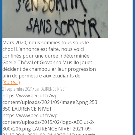
Mars 2020, nous sommes tous sous le
choc ! L’annonce est faite, nous voici
confinés pour une durée indéterminée.
Gaëlle Théval et Giovanna Musillo Jouet
décident de chambouler leur progression
afin de permettre aux étudiants de
(suite…)
21 septembre 2021
/
par
LAURENCE NIVET
https://www.aeciut.fr/wp-
content/uploads/2021/09/image2.png
253
350
LAURENCE NIVET
https://www.aeciut.fr/wp-
content/uploads/2015/02/logo-AECiut-2-
300x206.png
LAURENCE NIVET
2021-09-