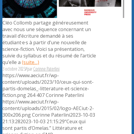
Cléo Collomb partage généreusement
avec nous une séquence concernant un
travail d’écriture demandé à ses
étudiant·e·s à partir d’une nouvelle de
science-fiction. Voici sa présentation,
suivie du syllabus et du résumé de l’article
qu’elle a
(suite…)
3 octobre 2023
/
par
Corinne Paterlini
https://www.aeciut.fr/wp-
content/uploads/2023/10/ceux-qui-sont-
partis-domelas_-litterature-et-science-
fiction.png
264
407
Corinne Paterlini
https://www.aeciut.fr/wp-
content/uploads/2015/02/logo-AECiut-2-
300x206.png
Corinne Paterlini
2023-10-03
21:13:28
2023-10-03 21:15:29
“Ceux qui
sont partis d’Omelas.” Littérature et