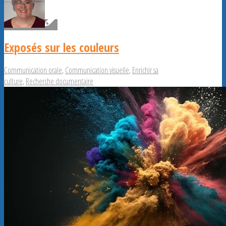
Exposés sur les couleurs
Communication orale
,
Communication visuelle
,
Enrichir sa
culture
,
Recherche documentaire