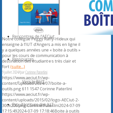
Forum
Rencontres de l’AECiut
Notre collègue Peggy Raffy-Hideux qui
enseigne à l’IUT d’Angers a mis en ligne il
y a quelques années une « boite à outils »
pour les cours de communication à
Ressources
destination des étudiant·e·s très clair et
fort
(suite…)
9 juillet 2024
/
par
Corinne Paterlini
https://www.aeciut.fr/wp-
Vers le BUT
content/uploads/2024/07/boite-a-
outils.png
611
1547
Corinne Paterlini
https://www.aeciut.fr/wp-
content/uploads/2015/02/logo-AECiut-2-
Prix d’écriture des IUT
300x206.png
Corinne Paterlini
2024-07-09
17:15:49
2024-07-09 17:18:46
Boite à outils