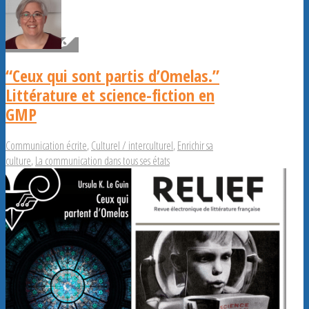
“Ceux qui sont partis d’Omelas.”
Littérature et science-fiction en
GMP
Communication écrite
,
Culturel / interculturel
,
Enrichir sa
culture
,
La communication dans tous ses états