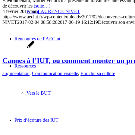
A Montbéliard, Muriel Fendrich a présenté un travail très intéressant qu
de découvrir les
(suite…)
4 février 2017
/
par
LAURENCE NIVET
Forum
https://www.aeciut.fr/wp-content/uploads/2017/02/decouvertes-cultur
NIVET
2017-02-04 08:58:28
2017-06-19 16:12:19
Découvrir son envi
Rencontres de l’AECiut
Cannes à l’IUT, ou comment monter un pro
Ressources
argumentation
,
Communication visuelle
,
Enrichir sa culture
Vers le BUT
Prix d’écriture des IUT