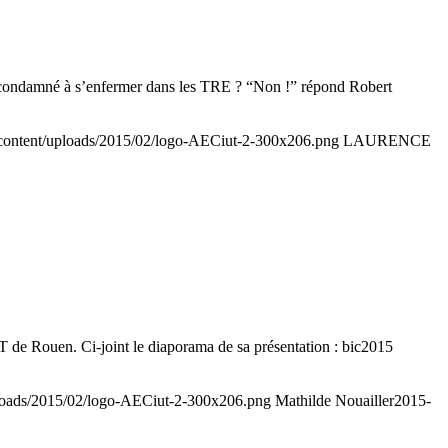
-on condamné à s’enfermer dans les TRE ? “Non !” répond Robert
-content/uploads/2015/02/logo-AECiut-2-300x206.png
LAURENCE
T de Rouen. Ci-joint le diaporama de sa présentation : bic2015
ploads/2015/02/logo-AECiut-2-300x206.png
Mathilde Nouailler
2015-