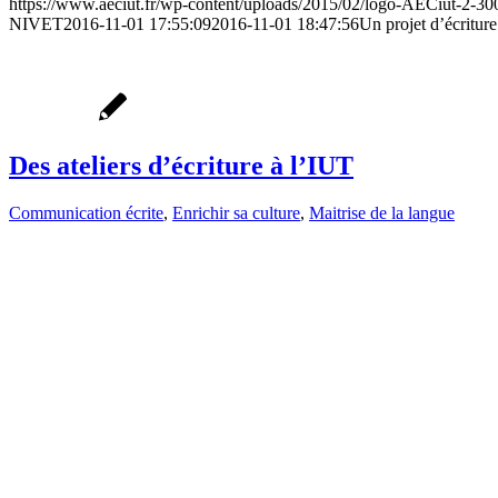
https://www.aeciut.fr/wp-content/uploads/2015/02/logo-AECiut-2-3
NIVET
2016-11-01 17:55:09
2016-11-01 18:47:56
Un projet d’écriture
Des ateliers d’écriture à l’IUT
Communication écrite
,
Enrichir sa culture
,
Maitrise de la langue