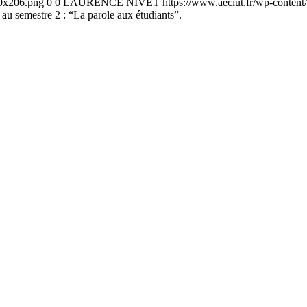
00x206.png
0
0
LAURENCE NIVET
https://www.aeciut.fr/wp-conte
 au semestre 2 : “La parole aux étudiants”.