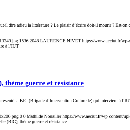
il dire adieu la littérature ? Le plaisir d’écrire doit-il mourir ? Est
13249.jpg
1536
2048
LAURENCE NIVET
https://www.aeciut.fr/wp
ure à l’IUT
, thème guerre et résistance
enté la BIC (Brigade d’Intervention Culturelle) qui intervient à l’IU
00x206.png
0
0
Mathilde Nouailler
https://www.aeciut.fr/wp-content/u
lle (BIC), thème guerre et résistance