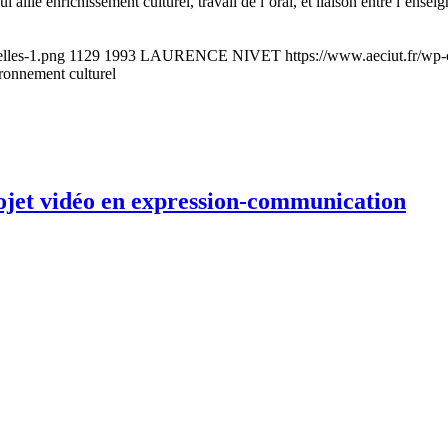
i allie enrichissement culturel, travail de l’oral, et liaison entre l’en
elles-1.png
1129
1993
LAURENCE NIVET
https://www.aeciut.fr/w
ronnement culturel
jet vidéo en expression-communication