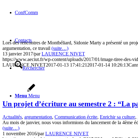
ConfComm
Contacts
Lors des rencontres de Montbéliard, Sidonie Marty a présenté un projet
argumentation, ce travail
(suite…)
13 janvier 2017
/
par
LAURENCE NIVET
https://www.aeciut.fr/wp-content/uploads/2017/01/image-tiree-des-vi
LAURENCE NIVET
2017-01-13 17:41:21
2017-01-14 10:26:13
Cann
Rechercher
Menu
Menu
Un projet d’écriture au semestre 2 : “La p
Actualités
,
argumentation
,
Communication écrite
,
Enrichir sa culture
,
Au mois de janvier, nous vous informions du lancement de la 4ème édi
(suite…)
1 novembre 2016
/
par
LAURENCE NIVET