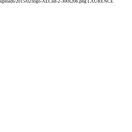
nt/uploads/2015/02/logo-AECiut-2-300x206.png
LAURENCE