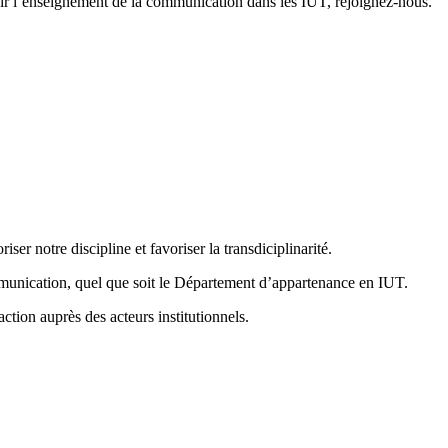
ir l’enseignement de la communication dans les IUT, rejoignez-nous.
iser notre discipline et favoriser la transdiciplinarité.
mmunication, quel que soit le Département d’appartenance en IUT.
ction auprès des acteurs institutionnels.