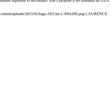
seignement supérieur et secondaire. Elle a proposé à ses étudiants de GEA
p-content/uploads/2015/02/logo-AECiut-2-300x206.png
LAURENCE