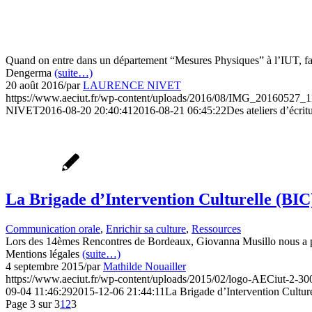
Quand on entre dans un département “Mesures Physiques” à l’IUT, faut-
Dengerma
(suite…)
20 août 2016
/
par
LAURENCE NIVET
https://www.aeciut.fr/wp-content/uploads/2016/08/IMG_20160527_1
NIVET
2016-08-20 20:40:41
2016-08-21 06:45:22
Des ateliers d’écrit
La Brigade d’Intervention Culturelle (BIC)
Communication orale
,
Enrichir sa culture
,
Ressources
Lors des 14èmes Rencontres de Bordeaux, Giovanna Musillo nous a prés
Mentions légales
(suite…)
4 septembre 2015
/
par
Mathilde Nouailler
https://www.aeciut.fr/wp-content/uploads/2015/02/logo-AECiut-2-3
09-04 11:46:29
2015-12-06 21:44:11
La Brigade d’Intervention Culture
Page 3 sur 3
1
2
3