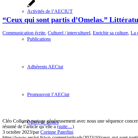
Activités de l’AECIUT
“Ceux qui sont partis d’Omelas.” Littérat
Communication écrite
,
Culturel / interculturel
,
Enrichir sa culture
,
La 
Publications
Adhérents AECiut
Promouvoir l’AECiut
Cléo Collomb partage généreusement avec nous une séquence concernant 
Offres de postes
résumé de l’article qu’elle a
(suite…)
3 octobre 2023
/
par
Corinne Paterlini
https://www.aeciut.fr/wp-content/uploads/2023/10/ceux-qui-sont-partis