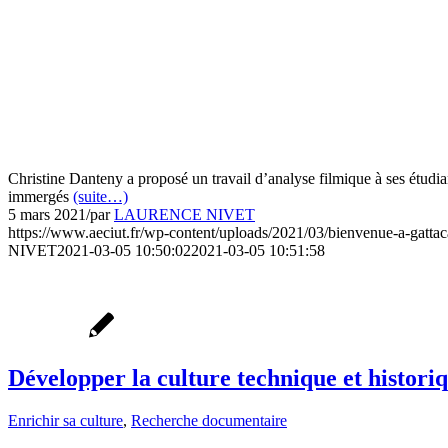
Christine Danteny a proposé un travail d’analyse filmique à ses étudiant
immergés
(suite…)
5 mars 2021
/
par
LAURENCE NIVET
https://www.aeciut.fr/wp-content/uploads/2021/03/bienvenue-a-gattac
NIVET
2021-03-05 10:50:02
2021-03-05 10:51:58
Développer la culture technique et historiq
Enrichir sa culture
,
Recherche documentaire