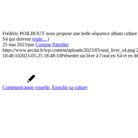
Frédéric POILBOUT nous propose une belle séquence alliant culture géné
S4 qui doivent
(suite…)
25 mai 2023
/
par
Corinne Paterlini
https://www.aeciut.fr/wp-content/uploads/2023/05/oral_livre_s4.png
18:48:10
2023-05-25 18:48:10
Présenter un livre à l’oral en S4 et en d
Communication visuelle
,
Enrichir sa culture