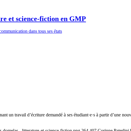
ure et science-fiction en GMP
communication dans tous ses états
un travail d’écriture demandé à ses étudiant·e·s à partir d’une nouvell
-domelas_-litterature-et-science-fiction.png
264
407
Corinne Paterlini