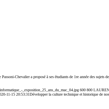
Passoni-Chevalier a proposé à ses étudiants de 1re année des sujets de 
_linformatique_-_exposition_25_ans_du_mac_04.jpg
600
800
LAUREN
020-11-15 20:53:31
Développer la culture technique et historique de nos