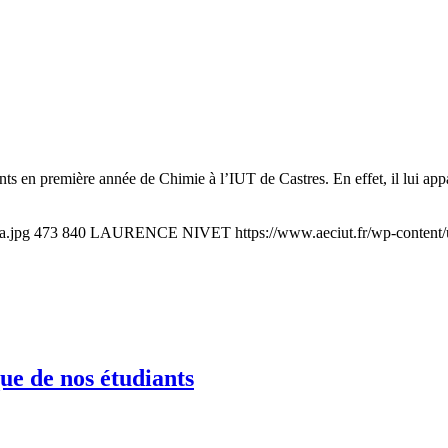
s en première année de Chimie à l’IUT de Castres. En effet, il lui appara
a.jpg
473
840
LAURENCE NIVET
https://www.aeciut.fr/wp-conten
ue de nos étudiants