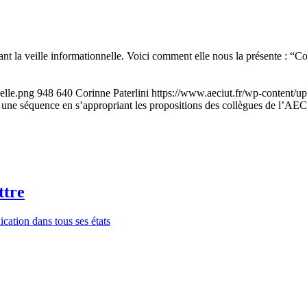
t la veille informationnelle. Voici comment elle nous la présente : “Co
elle.png
948
640
Corinne Paterlini
https://www.aeciut.fr/wp-content/
er une séquence en s’appropriant les propositions des collègues de l’A
ttre
ation dans tous ses états