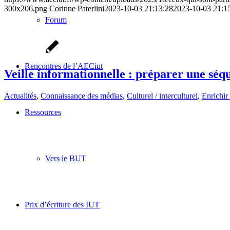
300x206.png
Corinne Paterlini
2023-10-03 21:13:28
2023-10-03 21:1
Forum
Rencontres de l’AECiut
Veille informationnelle : préparer une séq
Actualités
,
Connaissance des médias
,
Culturel / interculturel
,
Enrichir 
Ressources
Vers le BUT
Prix d’écriture des IUT