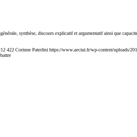
rale, synthèse, discours explicatif et argumentatif ainsi que capacité à
212
422
Corinne Paterlini
https://www.aeciut.fr/wp-content/uploads/2
ébattre