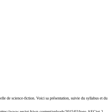
e de science-fiction. Voici sa présentation, suivie du syllabus et du
https://www.aeciut.fr/wp-content/uploads/2015/02/logo-AECiut-2-