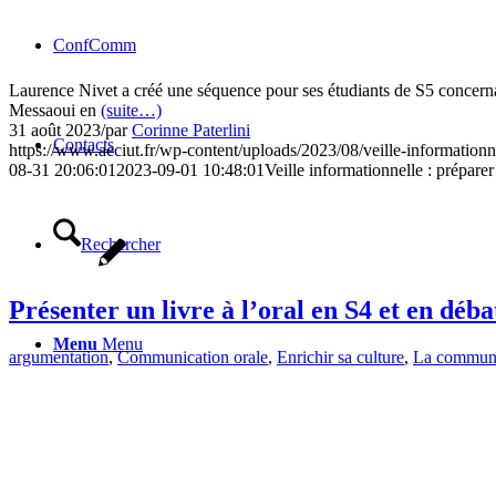
ConfComm
Laurence Nivet a créé une séquence pour ses étudiants de S5 concernan
Messaoui en
(suite…)
31 août 2023
/
par
Corinne Paterlini
Contacts
https://www.aeciut.fr/wp-content/uploads/2023/08/veille-informationn
08-31 20:06:01
2023-09-01 10:48:01
Veille informationnelle : prépar
Rechercher
Présenter un livre à l’oral en S4 et en déba
Menu
Menu
argumentation
,
Communication orale
,
Enrichir sa culture
,
La communic