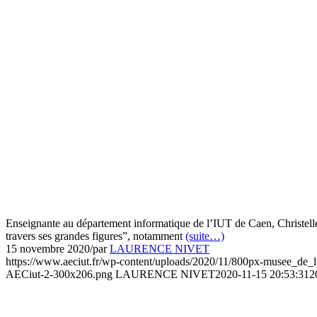
Enseignante au département informatique de l’IUT de Caen, Christelle 
travers ses grandes figures”, notamment
(suite…)
15 novembre 2020
/
par
LAURENCE NIVET
https://www.aeciut.fr/wp-content/uploads/2020/11/800px-musee_de
AECiut-2-300x206.png
LAURENCE NIVET
2020-11-15 20:53:31
2