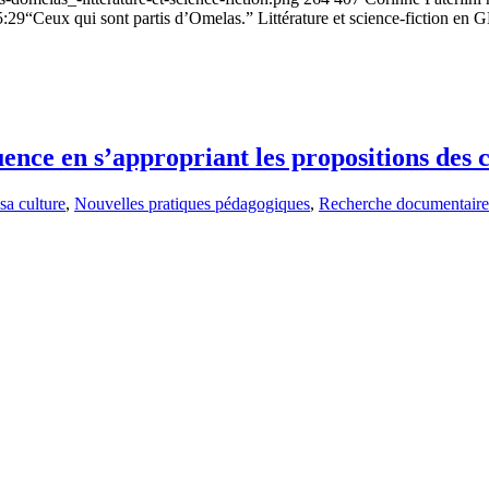
5:29
“Ceux qui sont partis d’Omelas.” Littérature et science-fiction en
uence en s’appropriant les propositions des
sa culture
,
Nouvelles pratiques pédagogiques
,
Recherche documentaire