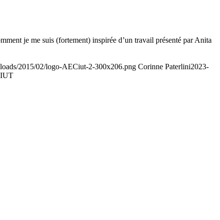
mment je me suis (fortement) inspirée d’un travail présenté par Anita
uploads/2015/02/logo-AECiut-2-300x206.png
Corinne Paterlini
2023-
ECIUT