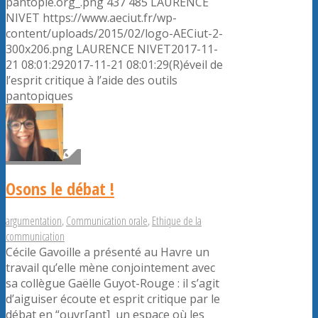
pantopie.org_.png
437
485
LAURENCE
NIVET
https://www.aeciut.fr/wp-
content/uploads/2015/02/logo-AECiut-2-
300x206.png
LAURENCE NIVET
2017-11-
21 08:01:29
2017-11-21 08:01:29
(R)éveil de
l’esprit critique à l’aide des outils
pantopiques
Osons le débat !
argumentation
,
Communication orale
,
Ethique de la
communication
Cécile Gavoille a présenté au Havre un
travail qu’elle mène conjointement avec
sa collègue Gaëlle Guyot-Rouge : il s’agit
d’aiguiser écoute et esprit critique par le
débat en “ouvr[ant] un espace où les