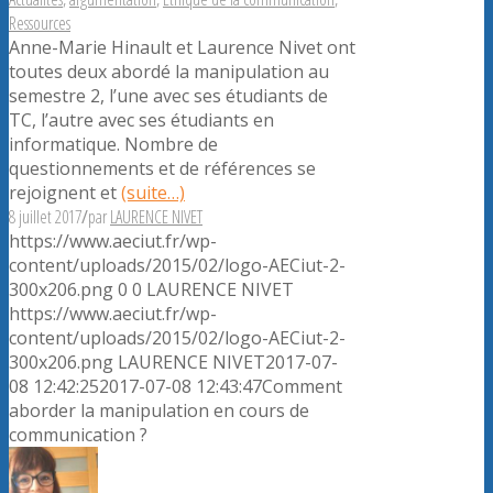
Ressources
Anne-Marie Hinault et Laurence Nivet ont
toutes deux abordé la manipulation au
semestre 2, l’une avec ses étudiants de
TC, l’autre avec ses étudiants en
informatique. Nombre de
questionnements et de références se
rejoignent et
(suite…)
8 juillet 2017
/
par
LAURENCE NIVET
https://www.aeciut.fr/wp-
content/uploads/2015/02/logo-AECiut-2-
300x206.png
0
0
LAURENCE NIVET
https://www.aeciut.fr/wp-
content/uploads/2015/02/logo-AECiut-2-
300x206.png
LAURENCE NIVET
2017-07-
08 12:42:25
2017-07-08 12:43:47
Comment
aborder la manipulation en cours de
communication ?