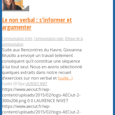
Le non verbal : s’informer et
argumenter
Communication écrite
,
Communication orale
,
Ethique de la
communication
Suite aux Rencontres du Havre, Giovanna
Musillo a envoyé un travail tellement
conséquent qu’il constitue une séquence
à lui tout seul. Nous en avons sélectionné
quelques extraits dans notre recueil
d’exercices sur non verbal et
(suite…)
6 juillet 2017
/
par
LAURENCE NIVET
https://www.aeciut.fr/wp-
content/uploads/2015/02/logo-AECiut-2-
300x206.png
0
0
LAURENCE NIVET
https://www.aeciut.fr/wp-
content/uploads/2015/02/logo-AECiut-2-