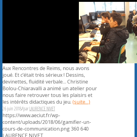
Aux Rencontres de Reims, nous avons
joué. Et c’était très sérieux ! Dessins,
devinettes, fluidité verbale… Christine
Bolou-Chiaravalli a animé un atelier pour
nous faire retrouver tous les plaisirs et
les intérêts didactiques du jeu.
(suite…)
26 juin 2018
/
par
LAURENCE NIVET
https://www.aeciut.fr/wp-
content/uploads/2018/06/gamifier-un-
cours-de-communication.png
360
640
LAURENCE NIVET