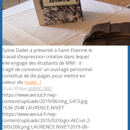
Sylvie Dallet a présenté à Saint-Etienne le
travail d’expression créative dans lequel
elle engage des étudiants de MMI : il
s’agit de concevoir un ouvrage personnel
constitué de dix pages pour mettre en
valeur dix
(suite…)
24 juin 2019
/
par
LAURENCE NIVET
https://www.aeciut.fr/wp-
content/uploads/2019/06/img_5413.jpg
1536
2048
LAURENCE NIVET
https://www.aeciut.fr/wp-
content/uploads/2015/02/logo-AECiut-2-
300x206.png
LAURENCE NIVET
2019-06-