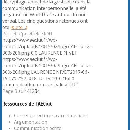
décryptage abusif de la gestuelle dans la
communication interpersonnelle, a été
organisé un World Café autour du non-
verbal. Les cinq questions retenues ont
été
(suite…)
19 juin 2017
/
par
LAURENCE NIVET
https://www.aeciut.fr/wp-
content/uploads/2015/02/logo-AECiut-2-
300x206.png
0
0
LAURENCE NIVET
https://www.aeciut.fr/wp-
content/uploads/2015/02/logo-AECiut-2-
300x206.png
LAURENCE NIVET
2017-06-
19 17:07:57
2018-10-19 10:31:16
La
communication non-verbale à l’IUT
Page 3 sur 4
1
2
3
4
Ressources de l’AECiut
Carnet de lectures, carnet de liens
Argumentation
Communication écrite