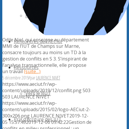
Forum
Odile Niel, qui enseigne au département
Rencontres de l’AECiut
MMI de l’IUT de Champs sur Marne,
consacre toujours au moins un TD à la
gestion de conflits en S 3. S’inspirant de
l’analyse transactionnelle, elle propose
Ressources
un travail
(suite…)
5 décembre 2019
/
par
LAURENCE NIVET
https://www.aeciut.fr/wp-
content/uploads/2019/12/conflit.png
503
Vers le BUT
503
LAURENCE NIVET
https://www.aeciut.fr/wp-
content/uploads/2015/02/logo-AECiut-2-
300x206.png
LAURENCE NIVET
2019-12-
Prix d’écriture des IUT
05 15:57:49
2019-12-06 09:42:22
Gestion de
conflits en milieu professionnel : un