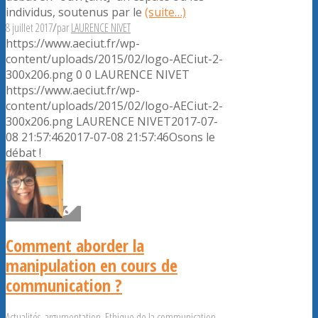
individus, soutenus par le
(suite…)
8 juillet 2017
/
par
LAURENCE NIVET
https://www.aeciut.fr/wp-
content/uploads/2015/02/logo-AECiut-2-
300x206.png
0
0
LAURENCE NIVET
https://www.aeciut.fr/wp-
content/uploads/2015/02/logo-AECiut-2-
300x206.png
LAURENCE NIVET
2017-07-
08 21:57:46
2017-07-08 21:57:46
Osons le
débat !
Comment aborder la
manipulation en cours de
communication ?
Actualités
,
argumentation
,
Ethique de la communication
,