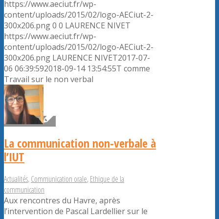
https://www.aeciut.fr/wp-
content/uploads/2015/02/logo-AECiut-2-
300x206.png
0
0
LAURENCE NIVET
https://www.aeciut.fr/wp-
content/uploads/2015/02/logo-AECiut-2-
300x206.png
LAURENCE NIVET
2017-07-
06 06:39:59
2018-09-14 13:54:55
T comme
Travail sur le non verbal
La communication non-verbale à
l’IUT
Actualités
,
Communication orale
,
Ethique de la
communication
Aux rencontres du Havre, après
l’intervention de Pascal Lardellier sur le