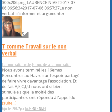
300x206.png
LAURENCE NIVET
2017-07-
06 06:56:34
2017-07-06 06:57:37
Le non
verbal : s’informer et argumenter
T comme Travail sur le non
verbal
Communication orale
,
Ethique de la communication
Nous avons terminé les 16èmes
Rencontres au Havre sur l’espoir partagé
de faire vivre davantage l’association. Et
de fait A,E,C,I,U nous ont si bien
stimulé·e·s que la moitié des
participant·e·s ont répondu à l’appel du
(suite…)
6 juillet 2017
/
par
LAURENCE NIVET