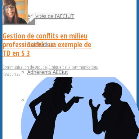
Activités de l’AECIUT
Gestion de conflits en milieu
professionnel : un exemple de
Publications
TD en S 3
Communication de groupe
,
Ethique de la communication
,
Adhérents AECiut
Ressources
Promouvoir l’AECiut
Offres de postes