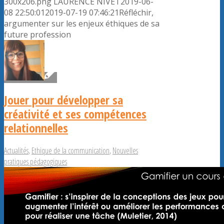
300x206.png
LAURENCE NIVET
2019-06-
08 22:50:01
2019-07-19 07:46:21
Réfléchir,
argumenter sur les enjeux éthiques de sa
future profession
Jouer pour développer sa
créativité et ses compétences
relationnelles
Actualités
,
Ethique de la communication
,
Nouvelles
pratiques pédagogiques