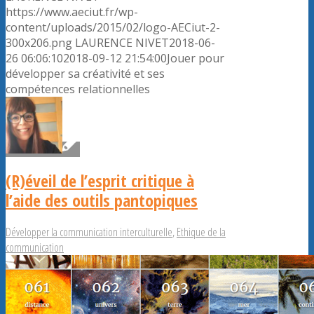
https://www.aeciut.fr/wp-
content/uploads/2015/02/logo-AECiut-2-
300x206.png
LAURENCE NIVET
2018-06-
26 06:06:10
2018-09-12 21:54:00
Jouer pour
développer sa créativité et ses
compétences relationnelles
(R)éveil de l’esprit critique à
l’aide des outils pantopiques
Développer la communication interculturelle
,
Ethique de la
communication